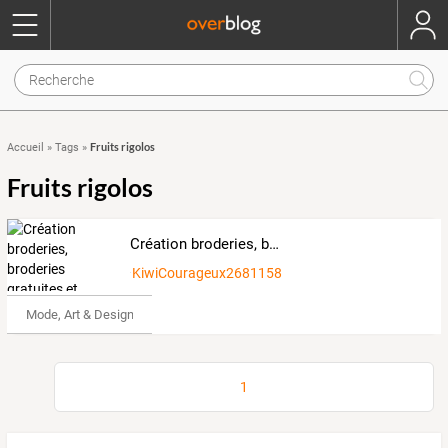
Fruits rigolos
Accueil
»
Tags
»
Fruits rigolos
Création broderies, broderies gratuites et broderies à moins de 2€
KiwiCourageux2681158
Mode, Art & Design
1