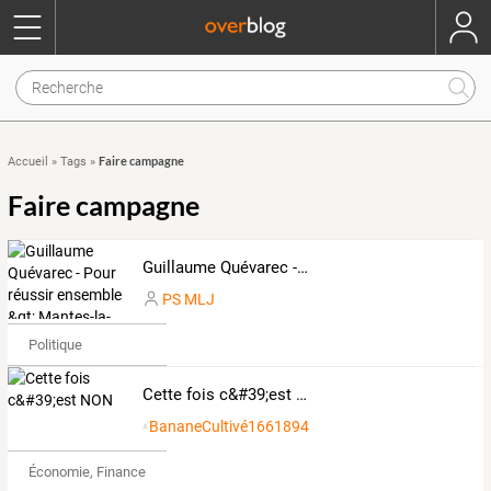
Faire campagne
Accueil
»
Tags
»
Faire campagne
Guillaume Quévarec - Pour réussir ensemble &gt; Mantes-la-Jolie
PS MLJ
Politique
Cette fois c&#39;est NON
BananeCultivé1661894
Économie, Finance & Droit