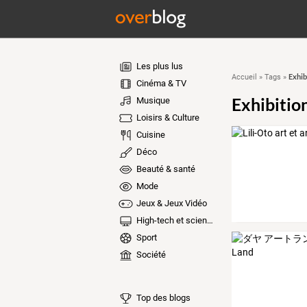
Les plus lus
Exhib
Accueil
»
Tags
»
Cinéma & TV
Exhibitio
Musique
Loisirs & Culture
Cuisine
Déco
Beauté & santé
Mode
Jeux & Jeux Vidéo
High-tech et sciences
Sport
Société
Top des blogs