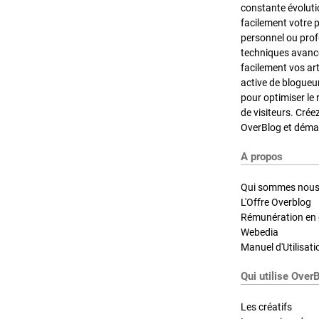
constante évoluti
facilement votre 
personnel ou pro
techniques avancé
facilement vos ar
active de blogueu
pour optimiser le 
de visiteurs. Crée
OverBlog et démar
A propos
Qui sommes nous
L'Offre Overblog
Rémunération en d
Webedia
Manuel d'Utilisati
Qui utilise Over
Les créatifs