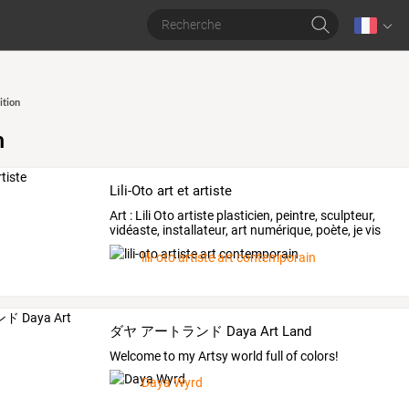
ition
n
Lili-Oto art et artiste
Art
:
Lili
Oto
artiste
plasticien,
peintre,
sculpteur,
vidéaste,
installateur,
art
numérique,
poète,
je
vis
à
…
lili-oto artiste art contemporain
ダヤ アートランド Daya Art Land
Welcome to my Artsy world full of colors!
Daya Wyrd