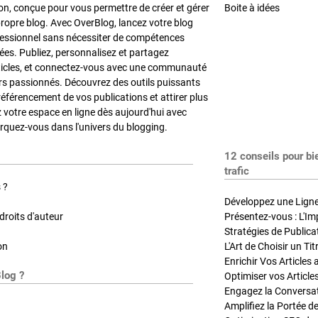
on, conçue pour vous permettre de créer et gérer
Boite à idées
propre blog. Avec OverBlog, lancez votre blog
fessionnel sans nécessiter de compétences
es. Publiez, personnalisez et partagez
ticles, et connectez-vous avec une communauté
rs passionnés. Découvrez des outils puissants
référencement de vos publications et attirer plus
z votre espace en ligne dès aujourd'hui avec
quez-vous dans l'univers du blogging.
12 conseils pour bi
trafic
 ?
Développez une Ligne 
roits d'auteur
Présentez-vous : L'Im
on
L'Art de Choisir un Ti
Blog ?
Optimiser vos Article
Engagez la Conversati
Amplifiez la Portée de