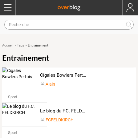
Entrainement
Accueil
»
Tags
»
Entrainement
Cigales Bowlers Pertuis
Alain
Sport
Le blog du F.C. FELDKIRCH
FCFELDKIRCH
Sport