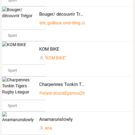
Sport
Bouger/ découvrir Trégor
eric.guilloux.over-blog.com
Sport
KOM BIKE
"KOM BIKE"
Sport
Charpennes Tonkin Tigers Rugby League
Patate douceÉpanoui2967368
Sport
Anamarunslowly
Ana