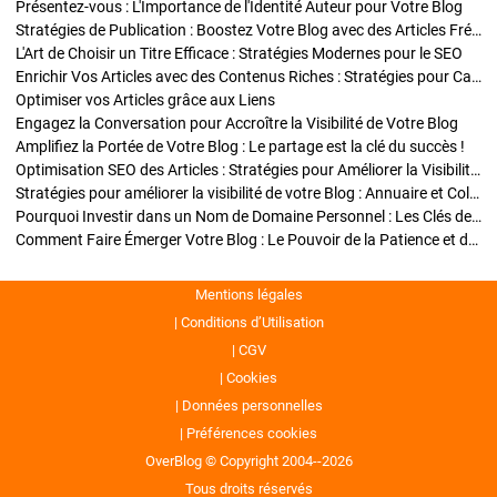
Présentez-vous : L'Importance de l'Identité Auteur pour Votre Blog
Stratégies de Publication : Boostez Votre Blog avec des Articles Fréquents et Exclusifs
L'Art de Choisir un Titre Efficace : Stratégies Modernes pour le SEO
Enrichir Vos Articles avec des Contenus Riches : Stratégies pour Captiver et Optimiser
Optimiser vos Articles grâce aux Liens
Engagez la Conversation pour Accroître la Visibilité de Votre Blog
Amplifiez la Portée de Votre Blog : Le partage est la clé du succès !
Optimisation SEO des Articles : Stratégies pour Améliorer la Visibilité de Votre Blog
Stratégies pour améliorer la visibilité de votre Blog : Annuaire et Collaborations
Pourquoi Investir dans un Nom de Domaine Personnel : Les Clés de la Réussite de Votre Blog
Comment Faire Émerger Votre Blog : Le Pouvoir de la Patience et de la Persévérance
Mentions légales
Conditions d’Utilisation
CGV
Cookies
Données personnelles
Préférences cookies
OverBlog © Copyright 2004--2026
Tous droits réservés