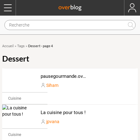
Dessert - page 4
Accueil
»
Tags
»
Dessert
pausegourmande.over-blog.com
Siham
Cuisine
La cuisine pour tous !
jpvana
Cuisine