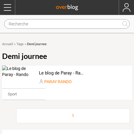
Demi journee
Accueil
»
Tags
»
Demi journee
Le blog de Paray - Rando
PARAY RANDO
Sport
1