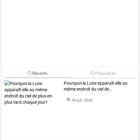
Récents
Populaires
Pourquoi
la
Lune
apparaît-elle
au
même
endroit
du
ciel
de
…
30 juil. 2026