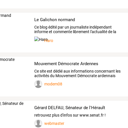
Le Galichon normand
Ce
blog
édité
par
un
journaliste
indépendant
informe
et
commente
librement
l'actualité
de
la
Normandie
…
Haro
Mouvement Démocrate Ardennes
Ce site est dédié aux informations concernant les
activités du Mouvement Démocrate ardennais
modem08
Gérard DELFAU, Sénateur de l'Hérault
retrouvez plus d'infos sur www.senat.fr !
webmaster