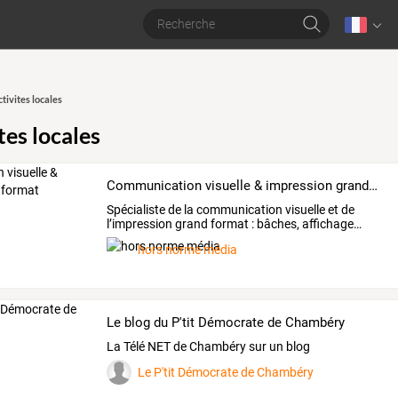
ctivites locales
tes locales
Communication visuelle & impression grand format
Spécialiste
de
la
communication
visuelle
et
de
l’impression
grand
format
:
bâches,
affichage
…
hors norme média
Le blog du P'tit Démocrate de Chambéry
La Télé NET de Chambéry sur un blog
Le P'tit Démocrate de Chambéry