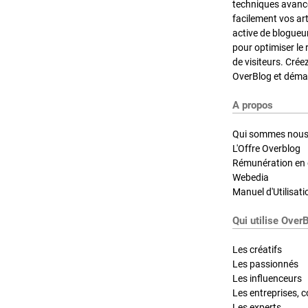
techniques avancé
facilement vos ar
active de blogueu
pour optimiser le 
de visiteurs. Crée
OverBlog et démar
A propos
Qui sommes nous
L'Offre Overblog
Rémunération en d
Webedia
Manuel d'Utilisati
Qui utilise Over
Les créatifs
Les passionnés
Les influenceurs
Les entreprises, c
Les experts