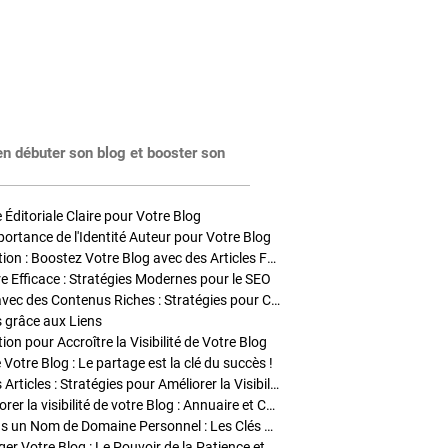
en débuter son blog et booster son
Éditoriale Claire pour Votre Blog
portance de l'Identité Auteur pour Votre Blog
Stratégies de Publication : Boostez Votre Blog avec des Articles Fréquents et Exclusifs
tre Efficace : Stratégies Modernes pour le SEO
Enrichir Vos Articles avec des Contenus Riches : Stratégies pour Captiver et Optimiser
s grâce aux Liens
on pour Accroître la Visibilité de Votre Blog
 Votre Blog : Le partage est la clé du succès !
Optimisation SEO des Articles : Stratégies pour Améliorer la Visibilité de Votre Blog
Stratégies pour améliorer la visibilité de votre Blog : Annuaire et Collaborations
Pourquoi Investir dans un Nom de Domaine Personnel : Les Clés de la Réussite de Votre Blog
Comment Faire Émerger Votre Blog : Le Pouvoir de la Patience et de la Persévérance