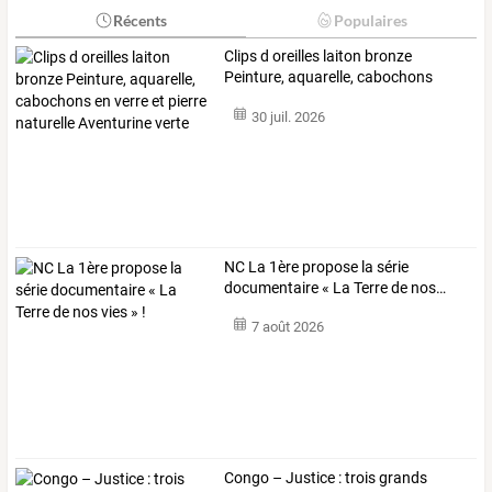
Récents
Populaires
Clips
d
oreilles
laiton
bronze
Peinture,
aquarelle,
cabochons
en
…
30 juil. 2026
NC
La
1ère
propose
la
série
documentaire
«
La
Terre
de
nos
…
7 août 2026
Congo
–
Justice
:
trois
grands