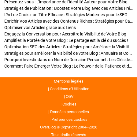
Présentez-vous : L'Importance de l'Identité Auteur pour Votre Blog
Stratégies de Publication : Boostez Votre Blog avec des Articles Fréquents et Exclusifs
L'Art de Choisir un Titre Efficace : Stratégies Modernes pour le SEO
Enrichir Vos Articles avec des Contenus Riches : Stratégies pour Captiver et Optimiser
Optimiser vos Articles grâce aux Liens
Engagez la Conversation pour Accroître la Visibilité de Votre Blog
Amplifiez la Portée de Votre Blog : Le partage est la clé du succès !
Optimisation SEO des Articles : Stratégies pour Améliorer la Visibilité de Votre Blog
Stratégies pour améliorer la visibilité de votre Blog : Annuaire et Collaborations
Pourquoi Investir dans un Nom de Domaine Personnel : Les Clés de la Réussite de Votre Blog
Comment Faire Émerger Votre Blog : Le Pouvoir de la Patience et de la Persévérance
Mentions légales
Conditions d’Utilisation
CGV
Cookies
Données personnelles
Préférences cookies
OverBlog © Copyright 2004--2026
Tous droits réservés