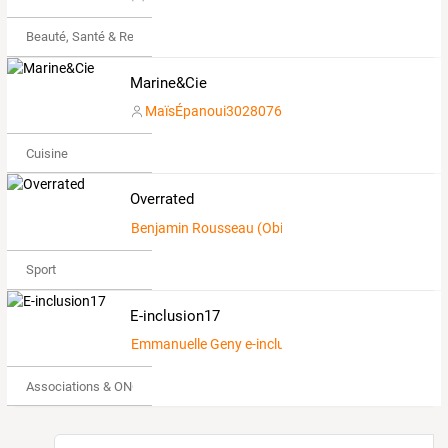
Beauté, Santé & Remise en forme
Marine&Cie
MaïsÉpanoui3028076
Cuisine
Overrated
Benjamin Rousseau (Obi-1 Officiel)
Sport
E-inclusion17
Emmanuelle Geny e-inclusion17
Associations & ONG