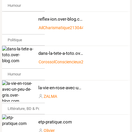
Humour
reflex-ion.over-blog.com
AilCharismatique2130449
Politique
dans-la-tete-a-toto.over-blog.com
CorossolConsciencieux2369915
Humour
la-vie-en-rose-avec-un-peu-de-gris.over-blog.com
ZALMA
Littérature, BD & Poésie
etp-pratique.com
Olivier