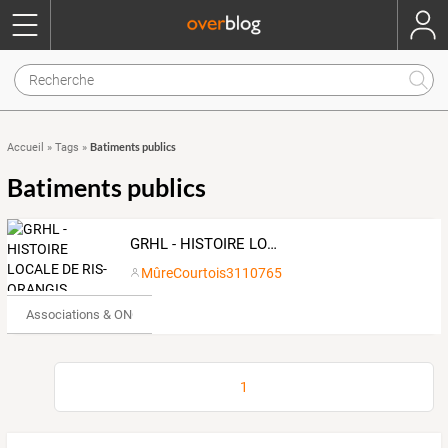
Batiments publics
Accueil
»
Tags
»
Batiments publics
GRHL - HISTOIRE LOCALE DE RIS-ORANGIS
MûreCourtois3110765
Associations & ONG
1