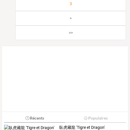
3
>
>>
Récents
Populaires
臥虎藏龍 'Tigre et Dragon'