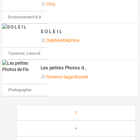
Chry
Environnement & Bio
S O L E I L
DelphineDelphine
Tourisme, Lieux et Événements
Les petites Photos de Flo
Florence Sage-Ruchet
Photographie
1
>