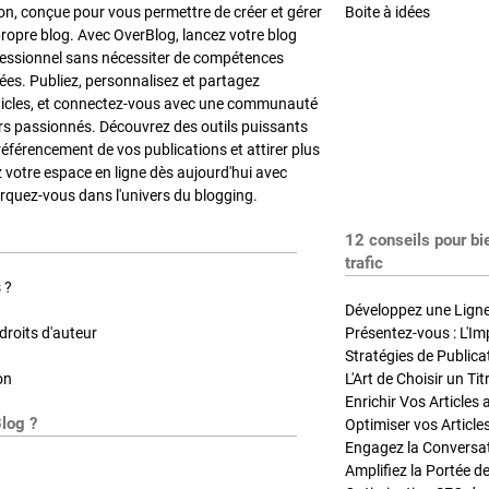
on, conçue pour vous permettre de créer et gérer
Boite à idées
propre blog. Avec OverBlog, lancez votre blog
fessionnel sans nécessiter de compétences
es. Publiez, personnalisez et partagez
ticles, et connectez-vous avec une communauté
rs passionnés. Découvrez des outils puissants
référencement de vos publications et attirer plus
z votre espace en ligne dès aujourd'hui avec
quez-vous dans l'univers du blogging.
12 conseils pour bi
trafic
 ?
Développez une Ligne 
roits d'auteur
Présentez-vous : L'Im
on
L'Art de Choisir un Ti
Blog ?
Optimiser vos Article
Engagez la Conversati
Amplifiez la Portée de