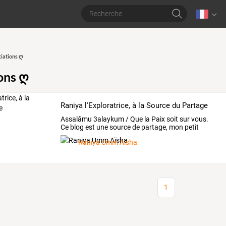
iations ღ
ons ღ
Raniya l'Exploratrice, à la Source du Partage
Assalâmu
3alaykum
/
Que
la
Paix
soit
sur
vous.
Ce
blog
est
une
source
de
partage,
mon
petit
jardin
de
…
Raniya Umm Aïsha
1