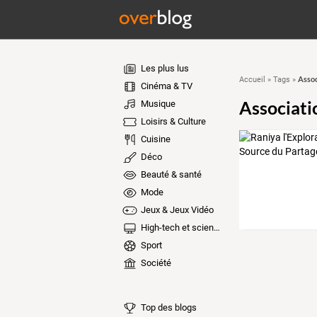
Les plus lus
Assoc
Accueil
»
Tags
»
Cinéma & TV
Associati
Musique
Loisirs & Culture
Cuisine
Déco
Beauté & santé
Mode
Jeux & Jeux Vidéo
High-tech et sciences
Sport
Société
Top des blogs