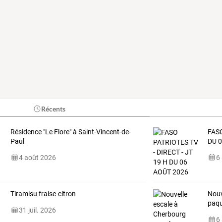
Récents
Résidence "Le Flore" à Saint-Vincent-de-
FASO
Paul
DU 
4 août 2026
6
Tiramisu fraise-citron
Nouv
paqu
31 juil. 2026
6