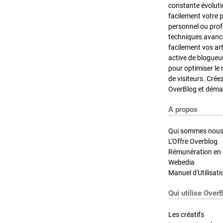
constante évoluti
facilement votre 
personnel ou pro
techniques avancé
facilement vos ar
active de blogueu
pour optimiser le 
de visiteurs. Crée
OverBlog et démar
A propos
Qui sommes nous
L'Offre Overblog
Rémunération en d
Webedia
Manuel d'Utilisati
Qui utilise Over
Les créatifs