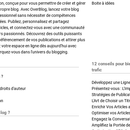
on, conçue pour vous permettre de créer et gérer
Boite à idées
propre blog. Avec OverBlog, lancez votre blog
fessionnel sans nécessiter de compétences
es. Publiez, personnalisez et partagez
ticles, et connectez-vous avec une communauté
rs passionnés. Découvrez des outils puissants
référencement de vos publications et attirer plus
z votre espace en ligne dès aujourd'hui avec
quez-vous dans l'univers du blogging.
12 conseils pour bi
trafic
 ?
Développez une Ligne 
roits d'auteur
Présentez-vous : L'Im
on
L'Art de Choisir un Ti
Blog ?
Optimiser vos Article
Engagez la Conversati
Amplifiez la Portée de