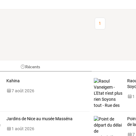
1
Récents
Kahina
Raou
Soyo
7 août 2026
1
Jardins de Nice au musée Masséna
Poin
de l
1 août 2026
7