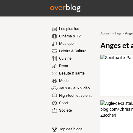
Les plus lus
Anges
Accueil
»
Tags
»
Cinéma & TV
Anges et 
Musique
Loisirs & Culture
Cuisine
Déco
Beauté & santé
Mode
Jeux & Jeux Vidéo
High-tech et sciences
Sport
Société
Top des blogs