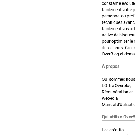
constante évoluti
facilement votre 
personnel ou pro
techniques avancé
facilement vos ar
active de blogueu
pour optimiser le 
de visiteurs. Crée
OverBlog et démar
A propos
Qui sommes nous
L'Offre Overblog
Rémunération en d
Webedia
Manuel d'Utilisati
Qui utilise Over
Les créatifs