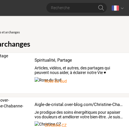
 et archanges
archanges
Spiritualité, Partage
Articles,
vidéos,
et
autres,
des
partages
qui
peuvent
nous
aider,
à
éclairer
notre
Vie
♥
Concernant
la
…
Rose du Sud
Aigle-de-cristal.over-blog.com/Christine-Chabanne-Zuccheri
Je
prodigue
des
soins
énergétiques
pour
apaiser
vos
douleurs
et
améliorer
votre
bien-être.
Je
suis
…
Christine.CZ