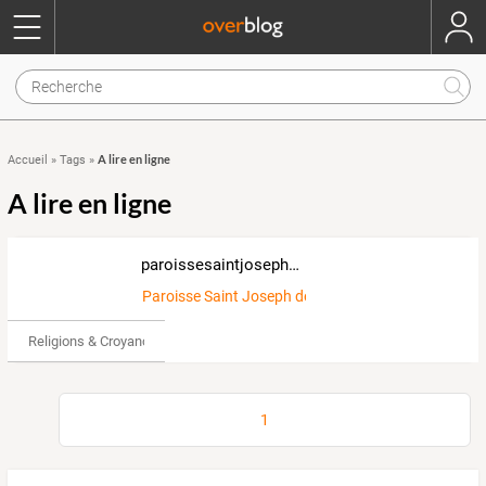
A lire en ligne
Accueil
»
Tags
»
A lire en ligne
paroissesaintjosephdevilleneuve47.over-blog.com
Paroisse Saint Joseph de Villeneuve
Religions & Croyances
1