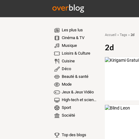
Les plus lus
2d
Accueil
»
Tags
»
Cinéma & TV
2d
Musique
Loisirs & Culture
Cuisine
Déco
Beauté & santé
Mode
Jeux & Jeux Vidéo
High-tech et sciences
Sport
Société
Top des blogs