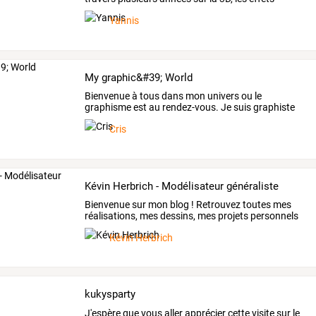
spéciaux,
…
Yannis
My graphic&#39; World
Bienvenue
à
tous
dans
mon
univers
ou
le
graphisme
est
au
rendez-vous.
Je
suis
graphiste
débutant
…
Cris
Kévin Herbrich - Modélisateur généraliste
Bienvenue
sur
mon
blog
!
Retrouvez
toutes
mes
réalisations,
mes
dessins,
mes
projets
personnels
et
…
Kévin Herbrich
kukysparty
J'espère
que
vous
aller
apprécier
cette
visite
sur
le