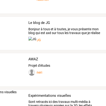
Le blog de JG
Bonjour
à
tous
et
à
toutes,
je
vous
présente
mon
blog
qui
est
axé
sur
tous
les
travaux
que
je
réalise
dans
…
JG
AWAZ
Projet d'études
neri
Expérimentations visuelles
Sont
retracés
ici
des
travaux
multi-média
à
travers
plusieurs
années
sur
la
3D,
les
effets