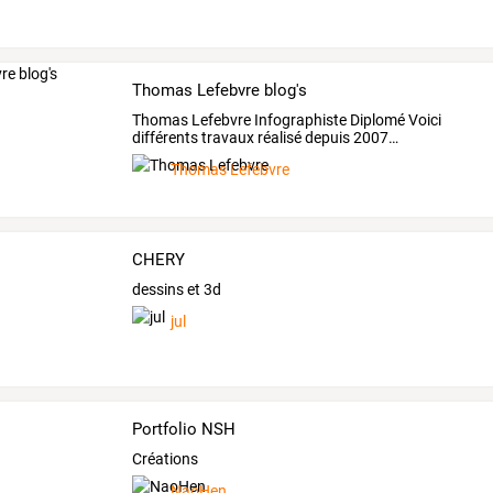
Thomas Lefebvre blog's
Thomas
Lefebvre
Infographiste
Diplomé
Voici
différents
travaux
réalisé
depuis
2007
…
Thomas Lefebvre
CHERY
dessins et 3d
jul
Portfolio NSH
Créations
NaoHen