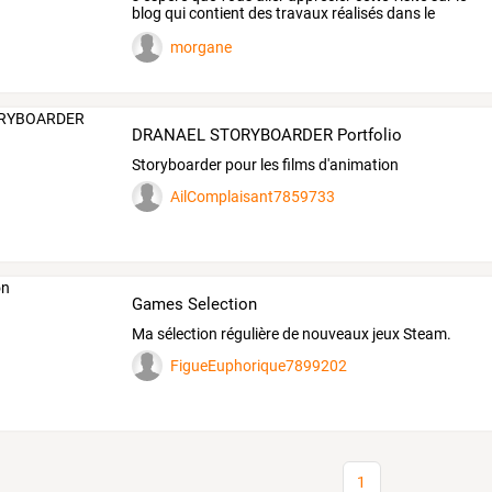
blog
qui
contient
des
travaux
réalisés
dans
le
cadre
…
morgane
DRANAEL STORYBOARDER Portfolio
Storyboarder pour les films d'animation
AilComplaisant7859733
Games Selection
Ma sélection régulière de nouveaux jeux Steam.
FigueEuphorique7899202
1