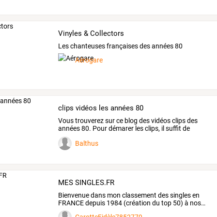
Vinyles & Collectors
Les chanteuses françaises des années 80
Aérogare
clips vidéos les années 80
Vous
trouverez
sur
ce
blog
des
vidéos
clips
des
années
80.
Pour
démarer
les
clips,
il
suffit
de
double
…
Balthus
MES SINGLES.FR
Bienvenue
dans
mon
classement
des
singles
en
FRANCE
depuis
1984
(création
du
top
50)
à
nos
…