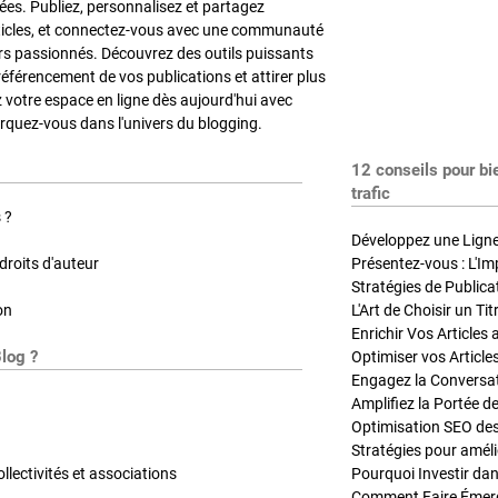
es. Publiez, personnalisez et partagez
ticles, et connectez-vous avec une communauté
rs passionnés. Découvrez des outils puissants
référencement de vos publications et attirer plus
z votre espace en ligne dès aujourd'hui avec
quez-vous dans l'univers du blogging.
12 conseils pour bi
trafic
 ?
Développez une Ligne 
roits d'auteur
Présentez-vous : L'Im
on
L'Art de Choisir un Ti
Blog ?
Optimiser vos Article
Engagez la Conversati
Amplifiez la Portée de
ollectivités et associations