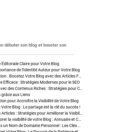
en débuter son blog et booster son
Éditoriale Claire pour Votre Blog
portance de l'Identité Auteur pour Votre Blog
Stratégies de Publication : Boostez Votre Blog avec des Articles Fréquents et Exclusifs
tre Efficace : Stratégies Modernes pour le SEO
Enrichir Vos Articles avec des Contenus Riches : Stratégies pour Captiver et Optimiser
s grâce aux Liens
on pour Accroître la Visibilité de Votre Blog
 Votre Blog : Le partage est la clé du succès !
Optimisation SEO des Articles : Stratégies pour Améliorer la Visibilité de Votre Blog
Stratégies pour améliorer la visibilité de votre Blog : Annuaire et Collaborations
Pourquoi Investir dans un Nom de Domaine Personnel : Les Clés de la Réussite de Votre Blog
Comment Faire Émerger Votre Blog : Le Pouvoir de la Patience et de la Persévérance