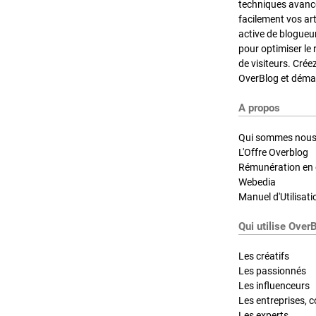
techniques avancé
facilement vos ar
active de blogueu
pour optimiser le 
de visiteurs. Crée
OverBlog et démar
A propos
Qui sommes nous
L'Offre Overblog
Rémunération en d
Webedia
Manuel d'Utilisati
Qui utilise Over
Les créatifs
Les passionnés
Les influenceurs
Les entreprises, c
Les experts