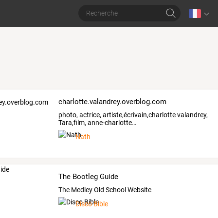
charlotte.valandrey.overblog.com
photo,
actrice,
artiste,écrivain,charlotte
valandrey,
Tara,film,
anne-charlotte
…
Nath
The Bootleg Guide
The Medley Old School Website
Disco Bible