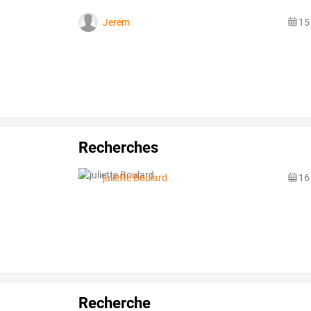
Jerem
15
Recherches
juliette Boulard
16
Recherche