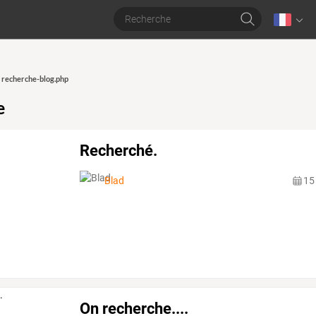
recherche-blog.php
»
e
Recherché.
Blad
15
On recherche....