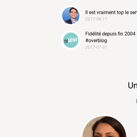
Il est vraiment top le s
2017-08-11
Fidélité depuis fin 200
#overblog
2017-07-31
Un