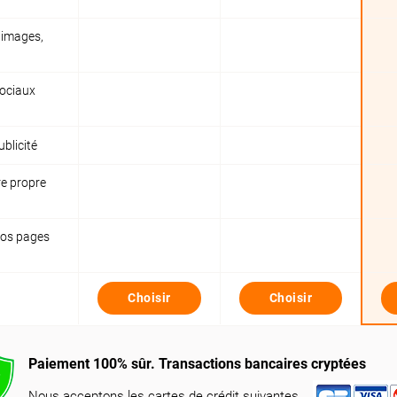
, images,
sociaux
ublicité
re propre
vos pages
Choisir
Choisir
Paiement 100% sûr. Transactions bancaires cryptées
Nous acceptons les cartes de crédit suivantes