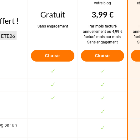
votre blog
e
Gratuit
3,99 €
fert !
Sans engagement
Par mois facturé
annuellement ou 4,99 €
annu
ETE26
facturé mois par mois.
fac
Sans engagement
S
Choisir
Choisir
log par un