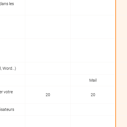
dans les
l, Word...)
Mail
er votre
20
20
lisateurs