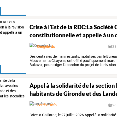
Clermont,
des
…
Crise à l'Est de la RDC:La Société C
constitutionnelle et appelle à un 
Kengelerdc
28 
Des
centaines
de
manifestants,
mobilisés
par
le
Burea
Mouvements
Citoyens,
ont
défilé
pacifiquement
mardi
Bukavu
,
pour
exiger
l’abandon
du
projet
de
la
révision
Appel à la solidarité de la section
habitants de Gironde et des Lande
incendies.
Corrèze Info
28 
Brive
la
Gaillarde,
le
27
juillet
2026
Appel
à
la
solidarité