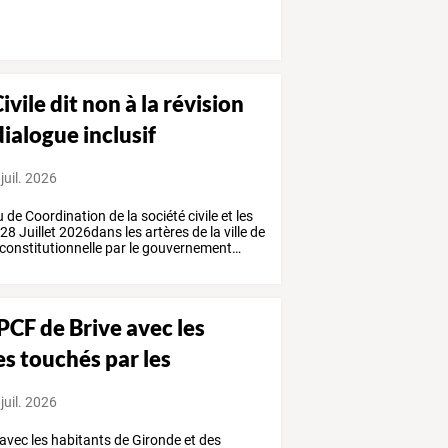
ivile dit non à la révision
dialogue inclusif
juil. 2026
u
de
Coordination
de
la
société
civile
et
les
28
Juillet
2026dans
les
artères
de
la
ville
de
constitutionnelle
par
le
gouvernement
…
 PCF de Brive avec les
s touchés par les
juil. 2026
avec
les
habitants
de
Gironde
et
des