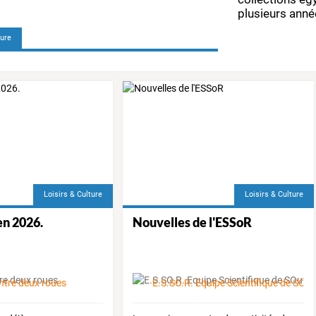
plusieurs
anné
réouvert
…
ture
Loisirs & Culture
Loisirs & Culture
en 2026.
Nouvelles de l'ESSoR
ntre deux roues
E.S.SO.R. Equipe Scientifique de SOut