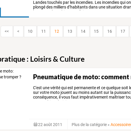
Landes
touchés
par
les
incendies.
Les
incendies
qui
on
plongé
des
milliers
d’habitants
dans
une
situation
dram
logement,
leurs
biens,
parfois
…
<<
<
10
11
12
13
14
15
16
17
ratique : Loisirs & Culture
Pneumatique de moto: comment n
C'est
une
vérité
qui
est
permanente
et
ce
quelque
soit
l
sur
votre
moto
jouent
au
moins
autant
sur
la
puissanc
conséquence,
il
vous
faut
impérativement
maîtriser
to
comme
bien
choisir
vos
…
22 août 2011
Plus de la catégorie
»
Accessoire