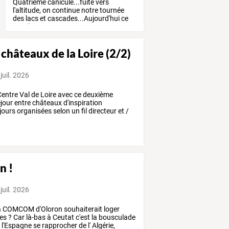
Quatrième
canicule...fuite
vers
l'altitude,
on
continue
notre
tournée
des
lacs
et
cascades...Aujourd'hui
ce
sera
le
Lac
…
 châteaux de la Loire (2/2)
juil. 2026
entre
Val
de
Loire
avec
ce
deuxième
jour
entre
châteaux
d'inspiration
jours
organisées
selon
un
fil
directeur
et
/
n !
juil. 2026
a
COMCOM
d'Oloron
souhaiterait
loger
es
?
Car
là-bas
à
Ceutat
c'est
la
bousculade
r
l'Espagne
se
rapprocher
de
l'
Algérie,