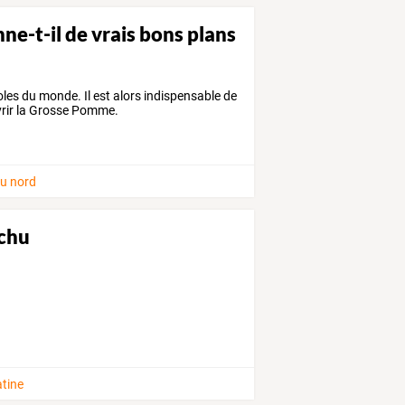
e-t-il de vrais bons plans
oles du monde. Il est alors indispensable de
vrir la Grosse Pomme.
u nord
cchu
atine