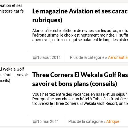
Le magazine Aviation et ses caracté
rubriques)
Alors
qu’il
existe
pléthore
de
revues
sur
les
autos,
moto
l’aéronautisme,
le
choix
est
nettement
moindre.
Il
suffi
apercevoir,
entre
ceux
qui
se
baladent
le
long
des
piste
volumineux
appareil
photos
et
de
…
19 août 2011
Plus de la catégorie
»
Aéronauti
Three Corners El Wekala Golf Resor
savoir et bons plans (conseils)
Vous
hésitez
entre
des
vacances
en
Israël
et
un
séjour
Pourquoi
ne
pas
choisir
un
hôtel
à
Taba,
à
la
frontière
e
trouverez
le
Three
Corners
El
Wekala
Golf
Resort,
un
tr
des
excursions
en
…
16 mai 2011
Plus de la catégorie
»
Afrique