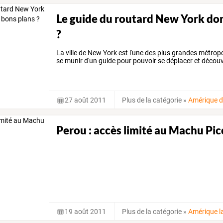
Le guide du routard New York donn
?
La ville de New York est l'une des plus grandes métrop
se munir d'un guide pour pouvoir se déplacer et décou
27 août 2011
Plus de la catégorie
»
Amérique d
Perou : accès limité au Machu Pi
19 août 2011
Plus de la catégorie
»
Amérique l