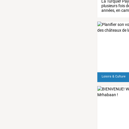
La
Turquie!
Pay
plusieurs
fois
d
années,
en
cam
Tom,
Hugo
…
Loisirs & Culture