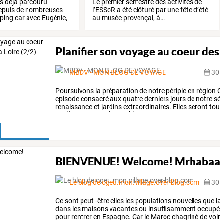
s
déjà
parcouru
Le
premier
semestre
des
activités
de
epuis
de
nombreuses
l’ESSoR
a
été
clôturé
par
une
fête
d’été
ping
car
avec
Eugénie,
au
musée
provençal,
à
…
Planifier son voyage au coeur des
MBDV - MON BLOG DE VOYAGE
30 
Poursuivons
la
préparation
de
notre
périple
en
région
C
episode
consacré
aux
quatre
derniers
jours
de
notre
sé
renaissance
et
jardins
extraordinaires.
Elles
seront
tou
ou
d'un
secteur
géographique
…
BIENVENUE! Welcome! Mrhabaa
Le blog de ogeu.mon.village.over-blog.com
30 
Ce
sont
peut
-être
elles
les
populations
nouvelles
que
l
dans
les
maisons
vacantes
ou
insuffisamment
occupé
pour
rentrer
en
Espagne.
Car
le
Maroc
chagriné
de
voi