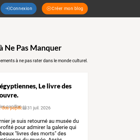
Connexion
Créer mon blog
es à Ne Pas Manquer
événements à ne pas rater dans le monde culturel.
égyptiennes, Le livre des
Louvre.
t-des-papillons.over-blog.com
31 juil. 2026
nier
je
suis
retourné
au
musée
du
rofité
pour
admirer
la
galerie
qui
beaux
"livres
des
morts"
des
ptiennes
du
musée.
Après