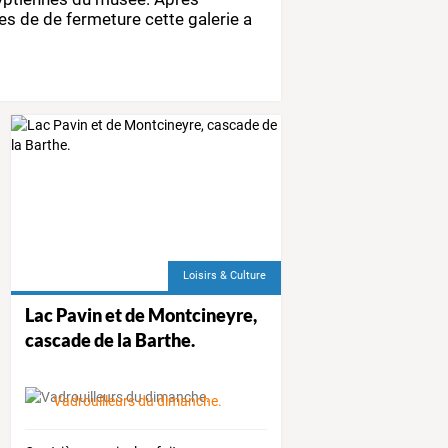
es
de
de
fermeture
cette
galerie
a
Loisirs & Culture
Lac Pavin et de Montcineyre,
cascade de la Barthe.
ien à la Recherche
Vadrouilleurs du dimanche.