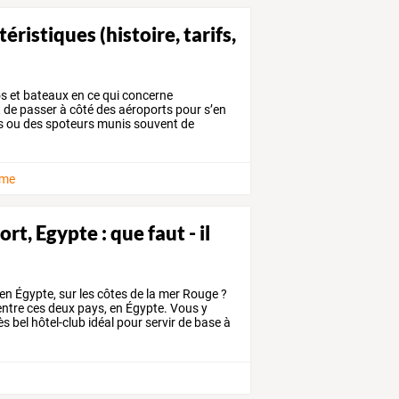
ristiques (histoire, tarifs,
s
et
bateaux
en
ce
qui
concerne
t
de
passer
à
côté
des
aéroports
pour
s’en
s
ou
des
spoteurs
munis
souvent
de
sme
t, Egypte : que faut - il
en
Égypte,
sur
les
côtes
de
la
mer
Rouge
?
ntre
ces
deux
pays,
en
Égypte.
Vous
y
ès
bel
hôtel-club
idéal
pour
servir
de
base
à