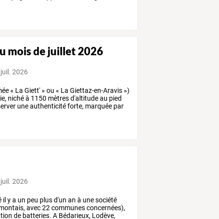
u mois de juillet 2026
juil. 2026
mée
«
La
Giett'
»
ou
«
La
Giettaz-en-Aravis
»)
ie,
niché
à
1150
mètres
d'altitude
au
pied
erver
une
authenticité
forte,
marquée
par
juil. 2026
é
il
y
a
un
peu
plus
d'un
an
à
une
société
montais,
avec
22
communes
concernées),
tion
de
batteries.
A
Bédarieux,
Lodève,