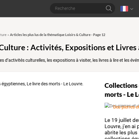
Articles les plus lus de la thématique Loisirs & Culture - Page 12
lture
»
 Culture : Activités, Expositions et Livr
 d’activités culturelles, les expositions à visiter, les livres à lire et les 
Collections 
morts - Le 
Des-pierres-e
Le
19
juillet
der
Louvre,
j'en
ai
p
abrite
les
plus
collections
égy