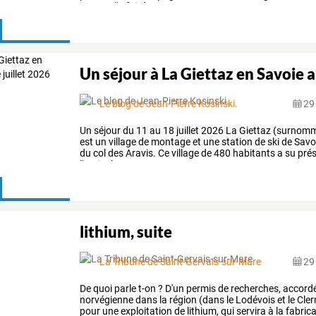
comme
l'a
fait
à
son
tour
…
Un séjour à La Giettaz en Savoie a
Le blog de Jean-Pierre Kosinski.
29 
Un
séjour
du
11
au
18
juillet
2026
La
Giettaz
(surnom
est
un
village
de
montage
et
une
station
de
ski
de
Savo
du
col
des
Aravis.
Ce
village
de
480
habitants
a
su
prés
l'agriculture
…
lithium, suite
La Tribune de Saint-Gervais-sur-Mare
29 
De
quoi
parle
t-on
?
D'un
permis
de
recherches,
accord
norvégienne
dans
la
région
(dans
le
Lodévois
et
le
Cler
pour
une
exploitation
de
lithium,
qui
servira
à
la
fabrica