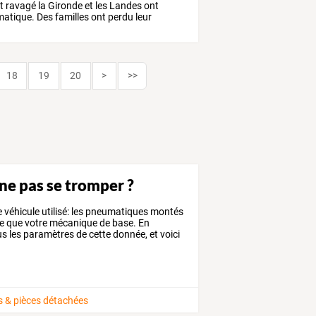
t
ravagé
la
Gironde
et
les
Landes
ont
atique.
Des
familles
ont
perdu
leur
18
19
20
>
>>
e pas se tromper ?
e
véhicule
utilisé:
les
pneumatiques
montés
e
que
votre
mécanique
de
base.
En
us
les
paramètres
de
cette
donnée,
et
voici
s & pièces détachées