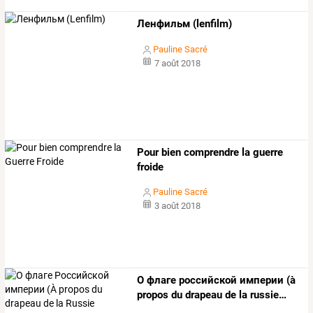
Ленфильм (lenfilm)
Pauline Sacré
7 août 2018
Pour bien comprendre la guerre
froide
Pauline Sacré
3 août 2018
О
флаге
российской
империи
(à
propos
du
drapeau
de
la
russie
…