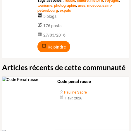
Tags associés :
russie
,
culture
,
histoire
,
voyages
,
tourisme
,
photographie
,
urss
,
moscou
,
saint-
pétersbourg
,
expats
5 blogs
176 posts
27/03/2016
Rejoindre
Articles récents de cette communauté
Code pénal russe
Pauline Sacré
1 avr. 2026