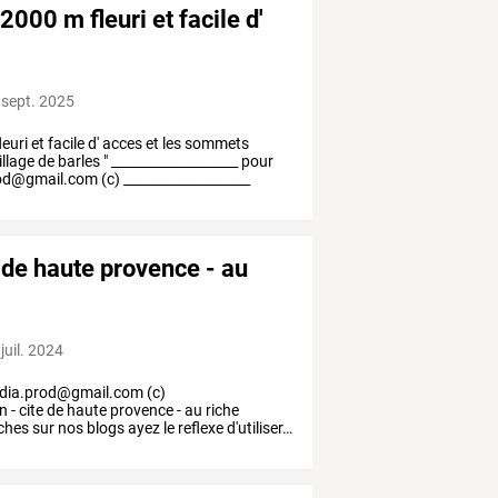
000 m fleuri et facile d'
 sept. 2025
leuri
et
facile
d'
acces
et
les
sommets
illage
de
barles
"
___________________
pour
od@gmail.com
(c)
___________________
e de haute provence - au
juil. 2024
dia.prod@gmail.com
(c)
n
-
cite
de
haute
provence
-
au
riche
ches
sur
nos
blogs
ayez
le
reflexe
d'utiliser
…