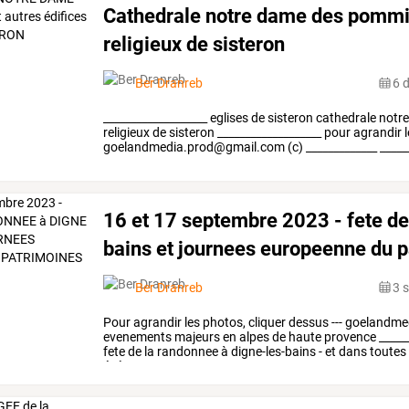
Cathedrale notre dame des pommie
religieux de sisteron
Ber Dranreb
6 
___________________
eglises
de
sisteron
cathedrale
notr
religieux
de
sisteron
___________________
pour
agrandir
l
goelandmedia.prod@gmail.com
(c)
_____________
_____
16 et 17 septembre 2023 - fete de
bains et journees europeenne du 
Ber Dranreb
3 
Pour
agrandir
les
photos,
cliquer
dessus
---
goelandme
evenements
majeurs
en
alpes
de
haute
provence
_____
fete
de
la
randonnee
à
digne-les-bains
-
et
dans
toutes
événement
…