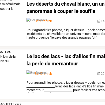
Les déserts du cheval blanc, un u
panoramas à couper le souffle
Ber Dranreb
14
Pour
agrandir
les
photos,
cliquer
dessus
--
goelandmed
les
déserts
du
cheval
blanc
un
univers
minéral
mais
de
haute
provence
"
le
pays
des
grands
espaces
(c)
"
_____
sur
nos
…
Le lac des lacs - lac d'alllos fin mai
la perle du mercantour
Ber Dranreb
29
Pour
agrandir
les
photos,
cliquer
dessus
--
goelandmed
____________________
le
lac
des
lacs
-
lac
d'alllos
fin
mai
-
mercantour
____________________
pour
faciliter
vos
rech
d'utiliser
sommaires
…