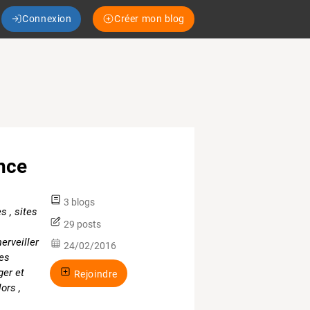
Connexion
Créer mon blog
nce
3 blogs
 , sites
29 posts
erveiller
24/02/2016
les
ger et
Rejoindre
ors ,