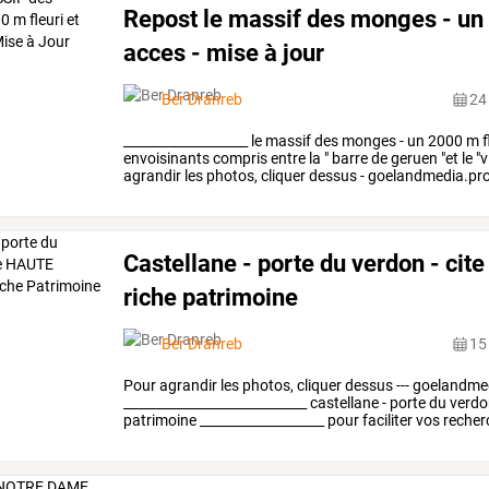
Repost le massif des monges - un 2
acces - mise à jour
Ber Dranreb
24
___________________
le
massif
des
monges
-
un
2000
m
f
envoisinants
compris
entre
la
"
barre
de
geruen
"et
le
"v
agrandir
les
photos,
cliquer
dessus
-
goelandmedia.pr
repost
…
Castellane - porte du verdon - cit
riche patrimoine
Ber Dranreb
15 
Pour
agrandir
les
photos,
cliquer
dessus
---
goelandme
____________________________
castellane
-
porte
du
verdo
patrimoine
___________________
pour
faciliter
vos
recher