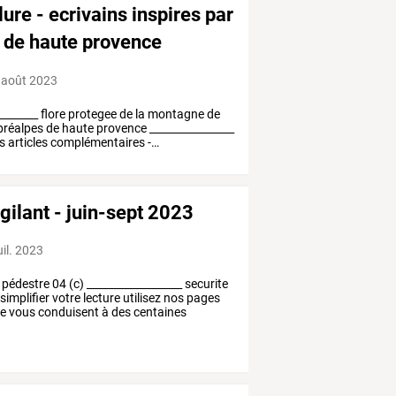
ure - ecrivains inspires par
 de haute provence
 août 2023
________
flore
protegee
de
la
montagne
de
préalpes
de
haute
provence
________________
s
articles
complémentaires
-
…
gilant - juin-sept 2023
ions
uil. 2023
pédestre
04
(c)
__________________
securite
simplifier
votre
lecture
utilisez
nos
pages
ce
vous
conduisent
à
des
centaines