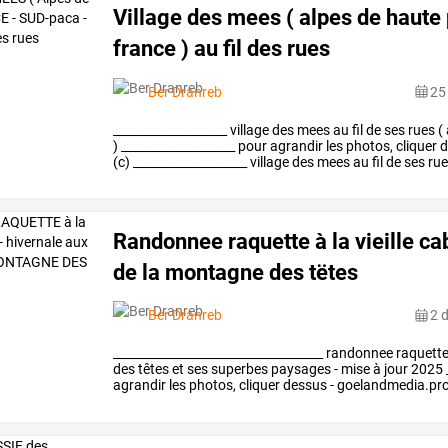
Village des mees ( alpes de haute
france ) au fil des rues
Ber Dranreb
25
___________________
village
des
mees
au
fil
de
ses
rues
(
)
___________________
pour
agrandir
les
photos,
cliquer
d
(c)
___________________
village
des
mees
au
fil
de
ses
rue
france
…
Randonnee raquette à la vieille ca
de la montagne des tëtes
Ber Dranreb
2 
___________________________________
randonnee
raquett
des
têtes
et
ses
superbes
paysages
-
mise
à
jour
2025
agrandir
les
photos,
cliquer
dessus
-
goelandmedia.pr