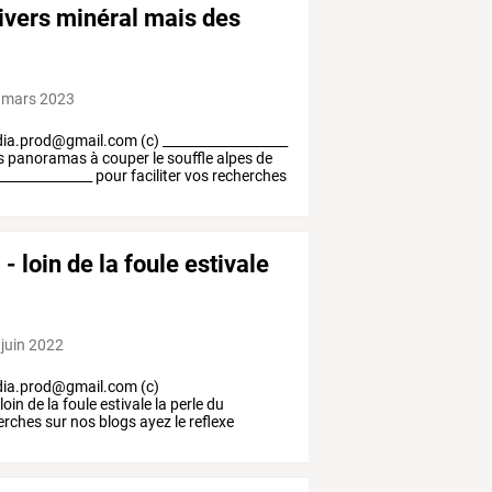
nivers minéral mais des
 mars 2023
ia.prod@gmail.com
(c)
___________________
s
panoramas
à
couper
le
souffle
alpes
de
______________
pour
faciliter
vos
recherches
 - loin de la foule estivale
 juin 2022
ia.prod@gmail.com
(c)
loin
de
la
foule
estivale
la
perle
du
erches
sur
nos
blogs
ayez
le
reflexe