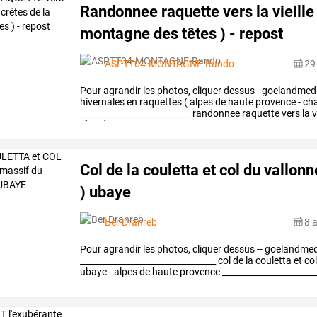
Randonnee raquette vers la vieille
montagne des têtes ) - repost
ASPTT04-MONTAGNE-Rando
29
Pour
agrandir
les
photos,
cliquer
dessus
-
goelandmed
hivernales
en
raquettes
(
alpes
de
haute
provence
-
cha
__________________________
randonnee
raquette
vers
la
v
têtes
)
__________________________
…
Col de la couletta et col du vallo
) ubaye
Ber Dranreb
8 
Pour
agrandir
les
photos,
cliquer
dessus
--
goelandmed
________________________________
col
de
la
couletta
et
co
ubaye
-
alpes
de
haute
provence
______________________