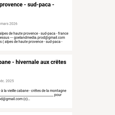
 provence - sud-paca -
 mars 2026
alpes
de
haute
provence
-
sud-paca
-
france
essus
---
goelandmedia.prod@gmail.com
s
(
alpes
de
haute
provence
-
sud-paca
-
bane - hivernale aux crëtes
déc. 2025
e
à
la
vieille
cabane
-
crêtes
de
la
montagne
___________________________________
pour
od@gmail.com
(c)
…