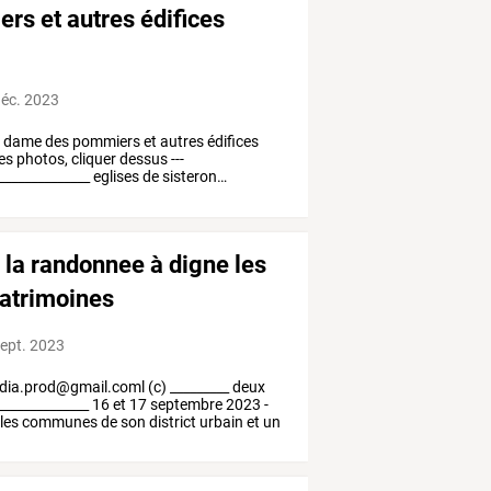
rs et autres édifices
déc. 2023
e
dame
des
pommiers
et
autres
édifices
es
photos,
cliquer
dessus
---
______________
eglises
de
sisteron
…
 la randonnee à digne les
patrimoines
sept. 2023
dia.prod@gmail.coml
(c)
_________
deux
______________
16
et
17
septembre
2023
-
les
communes
de
son
district
urbain
et
un