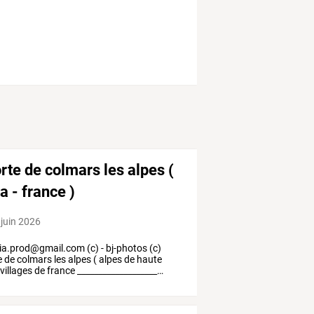
orte de colmars les alpes (
 - france )
 juin 2026
ia.prod@gmail.com
(c)
-
bj-photos
(c)
e
de
colmars
les
alpes
(
alpes
de
haute
villages
de
france
___________________
…