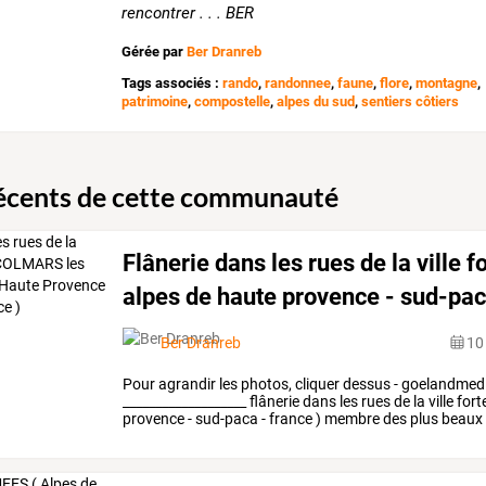
rencontrer . . . BER
Gérée par
Ber Dranreb
Tags associés :
rando
,
randonnee
,
faune
,
flore
,
montagne
,
patrimoine
,
compostelle
,
alpes du sud
,
sentiers côtiers
récents de cette communauté
Flânerie dans les rues de la ville f
alpes de haute provence - sud-paca
Ber Dranreb
10
Pour
agrandir
les
photos,
cliquer
dessus
-
goelandmed
___________________
flânerie
dans
les
rues
de
la
ville
fort
provence
-
sud-paca
-
france
)
membre
des
plus
beaux