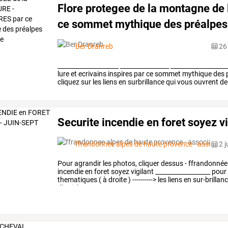
Flore protegee de la montagne de l
ce sommet mythique des préalpes
Ber Dranreb
26
____________________
________________
__________________
lure
et
ecrivains
inspires
par
ce
sommet
mythique
des
cliquez
sur
les
liens
en
surbrillance
qui
vous
ouvrent
de
Securite incendie en foret soyez vi
ffrandonnee alpes de haute provence - associat
2 j
Pour
agrandir
les
photos,
cliquer
dessus
-
ffrandonnée
incendie
en
foret
soyez
vigilant
__________________
pour
thematiques
(
à
droite
)
---------->
les
liens
en
sur-brillan
d'articles
…