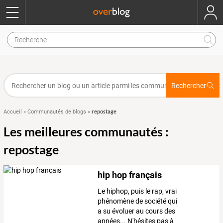
Rechercher
repostage
Accueil
»
Communautés de blogs
»
Les meilleures communautés :
repostage
hip hop français
Le hiphop, puis le rap, vrai
phénomène de société qui
a su évoluer au cours des
années... N'hésites pas à