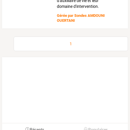
d'auxiliaire de vie et leur
domaine d'intervention.
Gérée par
Sondes AMDOUNI
OUERTANI
1
Récents
Populaires