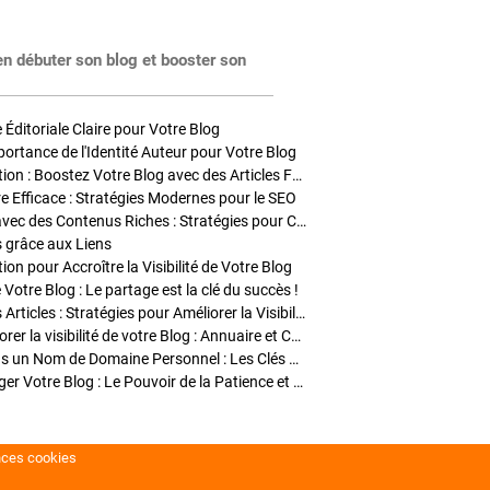
en débuter son blog et booster son
Éditoriale Claire pour Votre Blog
portance de l'Identité Auteur pour Votre Blog
Stratégies de Publication : Boostez Votre Blog avec des Articles Fréquents et Exclusifs
tre Efficace : Stratégies Modernes pour le SEO
Enrichir Vos Articles avec des Contenus Riches : Stratégies pour Captiver et Optimiser
s grâce aux Liens
on pour Accroître la Visibilité de Votre Blog
 Votre Blog : Le partage est la clé du succès !
Optimisation SEO des Articles : Stratégies pour Améliorer la Visibilité de Votre Blog
Stratégies pour améliorer la visibilité de votre Blog : Annuaire et Collaborations
Pourquoi Investir dans un Nom de Domaine Personnel : Les Clés de la Réussite de Votre Blog
Comment Faire Émerger Votre Blog : Le Pouvoir de la Patience et de la Persévérance
nces cookies