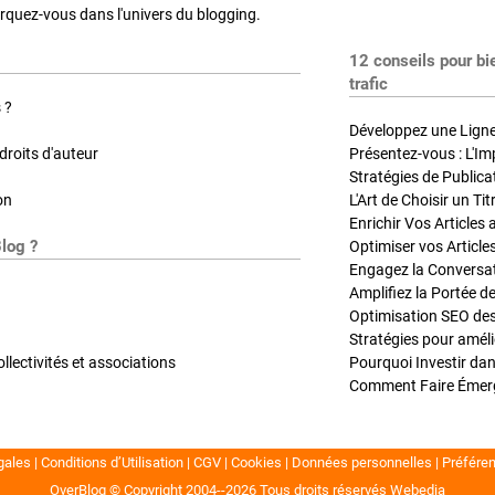
quez-vous dans l'univers du blogging.
12 conseils pour bi
trafic
 ?
Développez une Ligne 
roits d'auteur
Présentez-vous : L'Im
on
L'Art de Choisir un Ti
Blog ?
Optimiser vos Article
Engagez la Conversati
Amplifiez la Portée de
ollectivités et associations
gales
Conditions d’Utilisation
CGV
Cookies
Données personnelles
Préfére
OverBlog © Copyright 2004--2026
Tous droits réservés
Webedia