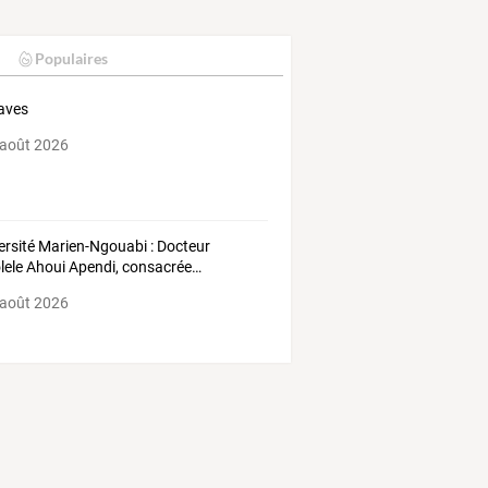
Populaires
aves
 août 2026
ersité
Marien-Ngouabi
:
Docteur
lele
Ahoui
Apendi,
consacrée
…
 août 2026