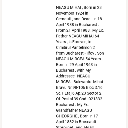
NEAGU MIHAI , Born in 23
November 1924 in
Cernauti , and Dead ! in 18
April 1988 in Bucharest .
From 21 April 1988 , My Ex.
Father NEAGU MIHAI 64
Years , is Forever , in
Cimitirul Pantelimon 2
from Bucharest - Ilfov . Son
NEAGU MIRCEA 54 Years ,
Born in 29 April 1963 in
Bucharest , with My
Addressee : NEAGU
MIRCEA - Bulevardul Mihai
Bravu Nr.98-106 Bloc D.16
Sc.1 Etaj 6 Ap.23 Sector 2
Of.Postal 39 Cod.-021332
Bucharest . My Ex.
Grandfather NEAGU
GHEORGHE , Born in 17
April 1882 in Broscauti -
Storojinet , and My Ex.