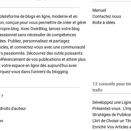
Manuel
plateforme de blogs en ligne, moderne et en
Contactez nous
on, conçue pour vous permettre de créer et gérer
Boite à idées
propre blog. Avec OverBlog, lancez votre blog
fessionnel sans nécessiter de compétences
es. Publiez, personnalisez et partagez
ticles, et connectez-vous avec une communauté
rs passionnés. Découvrez des outils puissants
référencement de vos publications et attirer plus
z votre espace en ligne dès aujourd'hui avec
quez-vous dans l'univers du blogging.
12 conseils pour bi
trafic
 ?
Développez une Ligne 
roits d'auteur
Présentez-vous : L'Im
on
L'Art de Choisir un Ti