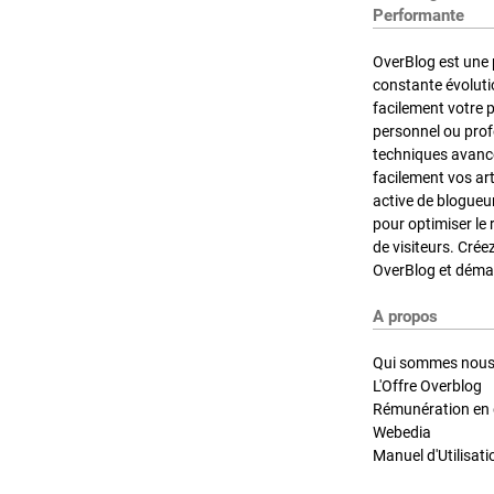
Performante
OverBlog est une 
constante évoluti
facilement votre 
personnel ou pro
techniques avancé
facilement vos ar
active de blogueu
pour optimiser le 
de visiteurs. Crée
OverBlog et démar
A propos
Qui sommes nous
L'Offre Overblog
Rémunération en d
Webedia
Manuel d'Utilisati