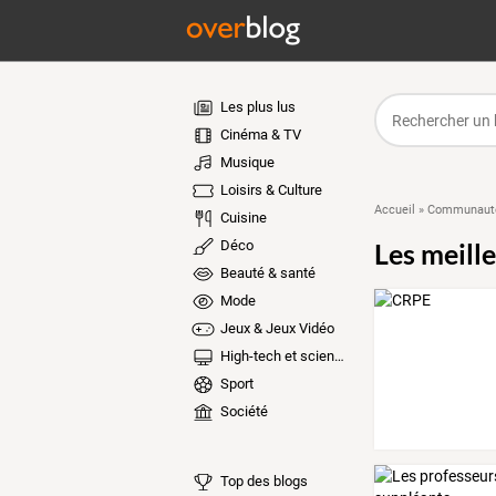
Les plus lus
Cinéma & TV
Musique
Loisirs & Culture
Accueil
»
Communauté
Cuisine
Déco
Les meill
Beauté & santé
Mode
Jeux & Jeux Vidéo
High-tech et sciences
Sport
Société
Top des blogs