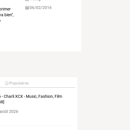
06/02/2016
primer
va bien",
e
Populaires
 - Charli XCX - Music, Fashion, Film
48]
 août 2026