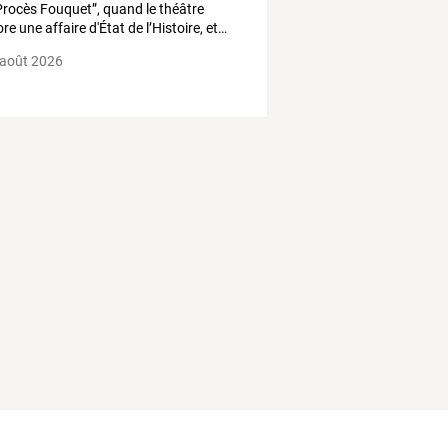
rocès
Fouquet”,
quand
le
théâtre
ore
une
affaire
d'État
de
l’Histoire,
et
…
 août 2026