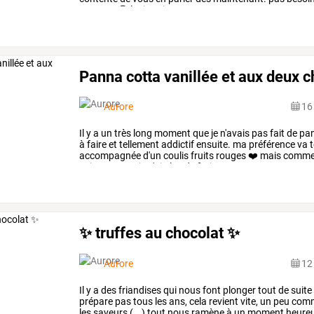
moment
😉
le
tiramisu
est
…
Panna cotta vanillée et aux deux c
Aurore
16
Il
y
a
un
très
long
moment
que
je
n'avais
pas
fait
de
pa
à
faire
et
tellement
addictif
ensuite.
ma
préférence
va
t
accompagnée
d'un
coulis
fruits
rouges
❤️
mais
comm
saison
et
que
je
n'ai
plus
de
fruits
…
✨ truffes au chocolat ✨
Aurore
12
Il
y
a
des
friandises
qui
nous
font
plonger
tout
de
suite
prépare
pas
tous
les
ans,
cela
revient
vite,
un
peu
com
les
saveurs
(...)
tout
nous
ramène
à
un
moment
heure