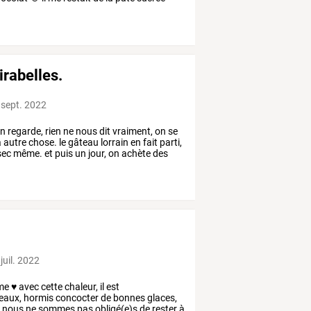
irabelles.
 sept. 2022
n
regarde,
rien
ne
nous
dit
vraiment,
on
se
à
autre
chose.
le
gâteau
lorrain
en
fait
parti,
sec
même.
et
puis
un
jour,
on
achète
des
juil. 2022
me
♥
avec
cette
chaleur,
il
est
eaux,
hormis
concocter
de
bonnes
glaces,
.
nous
ne
sommes
pas
obligé(e)s
de
rester
à