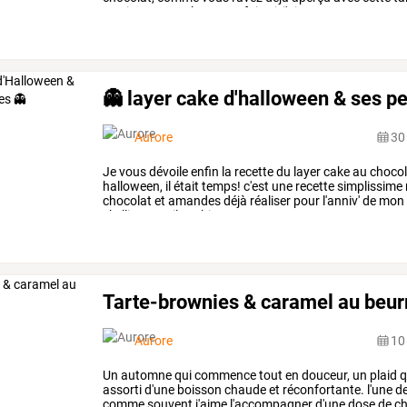
version
tarte-cake
.
cette
fois-ci,
j'ai
…
👻 layer cake d'halloween & ses p
Aurore
30
Je
vous
dévoile
enfin
la
recette
du
layer
cake
au
chocol
halloween,
il
était
temps!
c'est
une
recette
simplissime
chocolat
et
amandes
déjà
réaliser
pour
l'anniv'
de
mon
skellington
.
il
est
bien
…
Tarte-brownies & caramel au beurr
Aurore
10
Un
automne
qui
commence
tout
en
douceur,
un
plaid
q
assorti
d'une
boisson
chaude
et
réconfortante.
l'une
d
comme
souvent
j'aime
l'accompagner
d'une
dose
de
ch