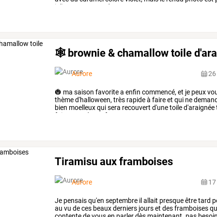
jolies
et
gourmandes
ces
…
🕸️ brownie & chamallow toile d'ara
Aurore
26
🎃
ma
saison
favorite
a
enfin
commencé,
et
je
peux
vo
thème
d'halloween,
très
rapide
à
faire
et
qui
ne
deman
bien
moelleux
qui
sera
recouvert
d'une
toile
d'araignée
faire
avec
des
enfants,
…
Tiramisu aux framboises
Aurore
17
Je
pensais
qu'en
septembre
il
allait
presque
être
tard
p
au
vu
de
ces
beaux
derniers
jours
et
des
framboises
qu
contente
de
vous
en
parler
dès
maintenant.
pas
besoi