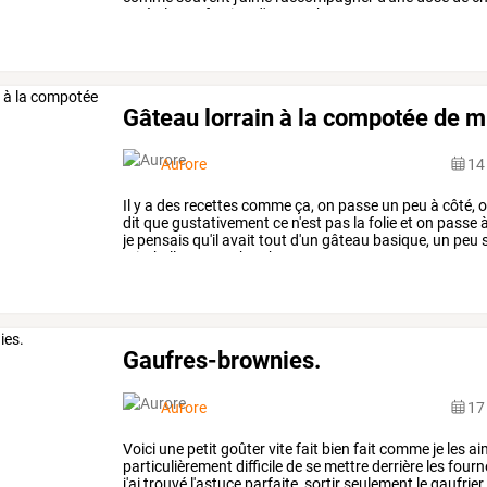
après
la
confection
d'un
number
…
Gâteau lorrain à la compotée de m
Aurore
14
Il
y
a
des
recettes
comme
ça,
on
passe
un
peu
à
côté,
o
dit
que
gustativement
ce
n'est
pas
la
folie
et
on
passe
je
pensais
qu'il
avait
tout
d'un
gâteau
basique,
un
peu
mirabelles
et
on
cherche
…
Gaufres-brownies.
Aurore
17 
Voici
une
petit
goûter
vite
fait
bien
fait
comme
je
les
ai
particulièrement
difficile
de
se
mettre
derrière
les
fourn
j'ai
trouvé
l'astuce
parfaite,
sortir
seulement
le
gaufrier