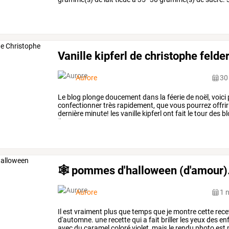
dans
une
bassine
en
…
Vanille kipferl de christophe felder
Aurore
30
Le
blog
plonge
doucement
dans
la
féerie
de
noël,
voici
confectionner
très
rapidement,
que
vous
pourrez
offrir
dernière
minute!
les
vanille
kipferl
ont
fait
le
tour
des
bl
ils
ont
un
…
🕸️ pommes d'halloween (d'amour).
Aurore
1 
Il
est
vraiment
plus
que
temps
que
je
montre
cette
rece
d'automne.
une
recette
qui
a
fait
briller
les
yeux
des
enf
avec
du
caramel
coloré
violet,
mais
le
rendu
photo
est