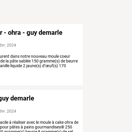
r - ohra - guy demarle
févr. 2024
urent
dans
notre
nouveau
moule
coeur
de
la
pâte
sablée
150
gramme(s)
de
beurre
anille
liquide
2
jaune(s)
d’œuf(s)
170
 guy demarle
févr. 2024
acile
à
réaliser
avec
le
moule
à
cake
ohra
de
pour
pâtes
à
pains
gourmandises®
250
30
gramme(s)
beurre
8
gramme(s)
de
sel