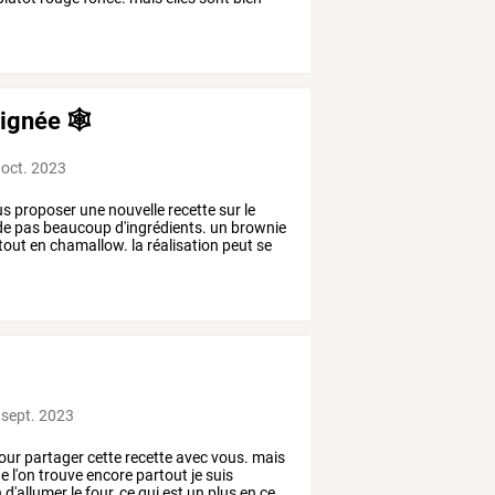
ignée 🕸️
 oct. 2023
us
proposer
une
nouvelle
recette
sur
le
de
pas
beaucoup
d'ingrédients.
un
brownie
tout
en
chamallow.
la
réalisation
peut
se
 sept. 2023
our
partager
cette
recette
avec
vous.
mais
e
l'on
trouve
encore
partout
je
suis
n
d'allumer
le
four,
ce
qui
est
un
plus
en
ce