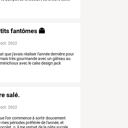
etits fantômes 👻
 oct. 2022
at
que
j'avais
réaliser
l'année
dernière
pour
mais
très
gourmande
avec
un
gâteau
au
minichoux
avec
le
cake
design
jack
e salé.
 oct. 2022
ue
l'on
commence
à
sortir
doucement
e
mes
périodes
préférée
de
l'année,
et
ocolat
☺️
il
me
restait
de
la
pâte
sucrée