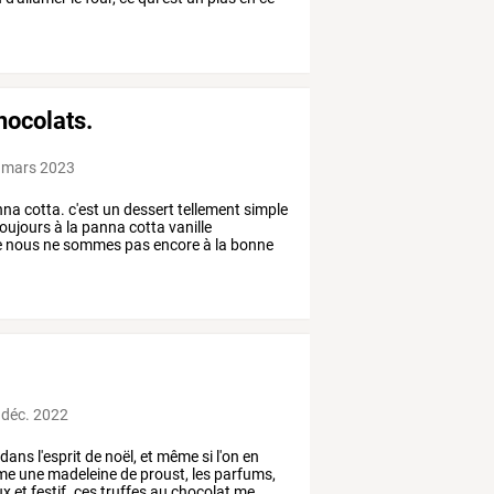
hocolats.
 mars 2023
nna
cotta.
c'est
un
dessert
tellement
simple
oujours
à
la
panna
cotta
vanille
e
nous
ne
sommes
pas
encore
à
la
bonne
 déc. 2022
dans
l'esprit
de
noël,
et
même
si
l'on
en
me
une
madeleine
de
proust,
les
parfums,
ux
et
festif.
ces
truffes
au
chocolat
me