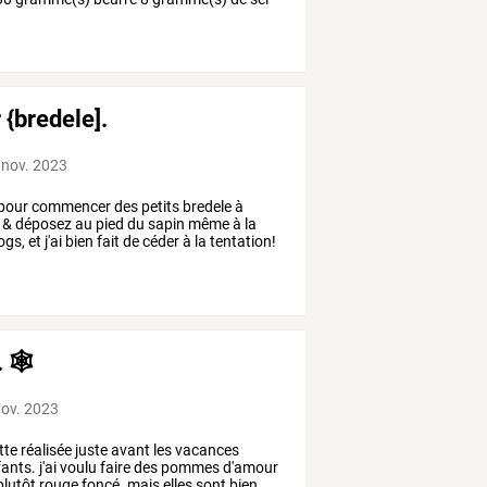
 {bredele].
 nov. 2023
pour
commencer
des
petits
bredele
à
&
déposez
au
pied
du
sapin
même
à
la
ogs,
et
j'ai
bien
fait
de
céder
à
la
tentation!
 🕸️
nov. 2023
tte
réalisée
juste
avant
les
vacances
ants.
j'ai
voulu
faire
des
pommes
d'amour
plutôt
rouge
foncé.
mais
elles
sont
bien