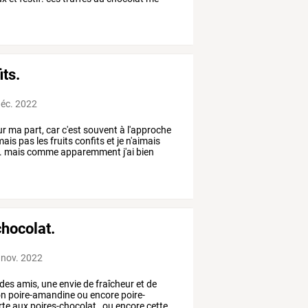
its.
déc. 2022
ur
ma
part,
car
c'est
souvent
à
l'approche
mais
pas
les
fruits
confits
et
je
n'aimais
.
mais
comme
apparemment
j'ai
bien
chocolat.
 nov. 2022
des
amis,
une
envie
de
fraîcheur
et
de
on
poire-amandine
ou
encore
poire-
rte
aux
poires-chocolat
,
ou
encore
cette