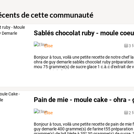
récents de cette communauté
Sablés chocolat ruby - moule coeu
Elise
3 
Bonjour
à
tous,
voilà
une
petite
recette
de
notre
chef
la
ohra
de
guy
demarle
sablés
chocolat
ruby
préparation
mou
75
gramme(s)
de
sucre
glace
1
c.à.c
d'extrait
de
v
gramme(s)
de
farine
…
Pain de mie - moule cake - ohra -
Elise
2 
Bonjour
à
tous,
voilà
une
petite
recette
de
pain
de
mie
f
guy
demarle
400
gramme(s)
de
farine
t55
préparation
gramme(s)
de
lait
tiède
à
35°
30
gramme(s)
de
sucre.