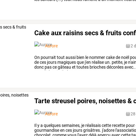
ramènent
directement
en
…
Cake aux raisins secs & fruits conf
Aurore
2 
On
pourrait
tout
aussi
bien
le
nommer
cake
de
noël
po
de
ces
jours
magiques
que
j'en
réalise
un.
petite,
je
n'ai
donc
pas
ce
gâteau
et
toutes
brioches
décorées
avec..
grandi
depuis,
j'adore
ce
…
Tarte streusel poires, noisettes & 
Aurore
28
Il
y
a
quelques
semaines,
je
réalisais
cette
recette
pour
gourmandise
en
ces
jours
grisâtres.
j'adore
l'associati
chocolat,
comme
vous
l'avez
déjà
aperçu
avec
cette
ta