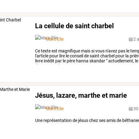
La cellule de saint charbel
Marc-Elie
2 
Ce
texte
est
magnifique
mais
si
vous
n'avez
pas
le
tem
l'article
pour
lire
le
conseil
de
saint
charbel
pour
la
prièr
livre
inédit
par
le
père
hanna
skandar
"
actuellement,
le
discussion
:
les
…
Jésus, lazare, marthe et marie
Marc-Elie
30
Une représentation de jésus chez ses amis de béthanie 