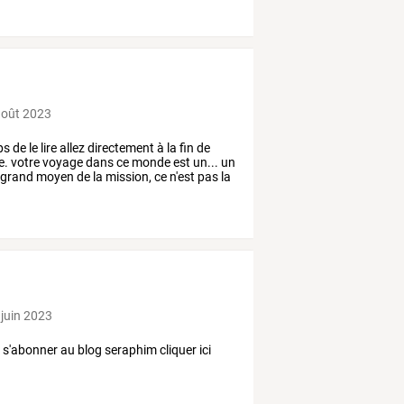
août 2023
ps
de
le
lire
allez
directement
à
la
fin
de
e.
votre
voyage
dans
ce
monde
est
un...
un
grand
moyen
de
la
mission,
ce
n'est
pas
la
 juin 2023
s'abonner au blog seraphim cliquer ici