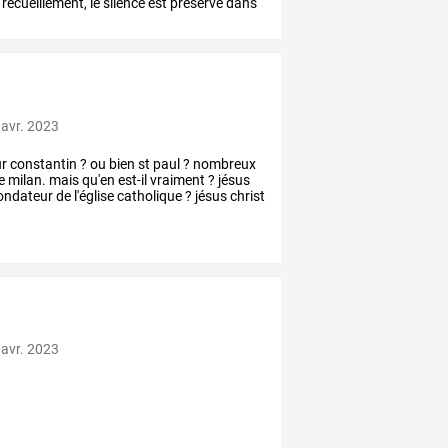
recueillement,
le
silence
est
préservé
dans
 avr. 2023
ur
constantin
?
ou
bien
st
paul
?
nombreux
e
milan.
mais
qu'en
est-il
vraiment
?
jésus
ondateur
de
l'église
catholique
?
jésus
christ
 avr. 2023