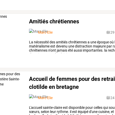
Amitiés chrétiennes
Marc-Elie
29
La
nécessité
des
amitiés
chrétiennes
a
une
époque
où
matérialisme
est
devenu
une
distraction
majeure
par
r
chrétiennes
n'ont
jamais
été
aussi
importantes.
la
rech
divertissement,
du
plaisir
…
Accueil de femmes pour des retra
clotilde en bretagne
Marc-Elie
24
L'accueil
sainte-claire
est
disponible
pour
celles
qui
sou
sœurs,
selon
leur
rythme.
il
est
équipé
d'une
cuisine,
et