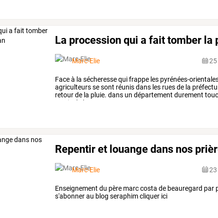
La procession qui a fait tomber la
Marc-Elie
25
Face
à
la
sécheresse
qui
frappe
les
pyrénées-orientale
agriculteurs
se
sont
réunis
dans
les
rues
de
la
préfectu
retour
de
la
pluie.
dans
un
département
durement
tou
partie
de
la
…
Repentir et louange dans nos priè
Marc-Elie
23
Enseignement du père marc costa de beauregard par 
s'abonner au blog seraphim cliquer ici