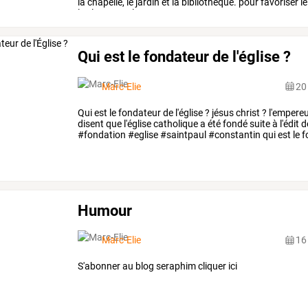
la
chapelle,
le
jardin
et
la
bibliothèque.
pour
favoriser
le
les
locaux
et
le
…
Qui est le fondateur de l'église ?
Marc-Elie
20
Qui
est
le
fondateur
de
l'église
?
jésus
christ
?
l'empere
disent
que
l'église
catholique
a
été
fondé
suite
à
l'édit
d
#fondation
#eglise
#saintpaul
#constantin
qui
est
le
f
?
l'empereur
…
Humour
Marc-Elie
16
S'abonner au blog seraphim cliquer ici