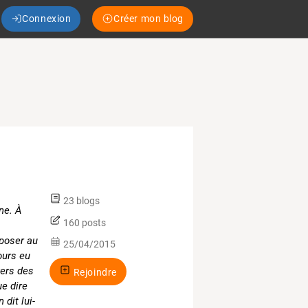
Connexion
Créer mon blog
23 blogs
nne. À
160 posts
s
époser au
25/04/2015
jours eu
vers des
Rejoindre
e dire
 dit lui-