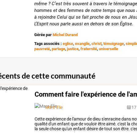
même ? C’est très souvent à travers le témoignag
hommes et des femmes de notre temps que nous 
à rejoindre Celui qui se fait proche de nous en Jés
L’Esprit nous parle aussi en dehors de son Église.
Gérée par
Michel Durand
Tags associés :
eglise
,
evangile
,
christ
,
témoignage
,
simpli
pauvreté
,
partage
,
justice
,
fraternité
,
universelle
récents de cette communauté
Comment faire l'expérience de l'a
Marc-Elie
17
Cette
expérience
de
l'amour
de
dieu
s'enracine
dans
no
qualité
d'un
enfant
que
de
vouloir
être
aimé.
c'est
la
ch
la
seule
chose
qu'un
enfant
désire
de
tout
son
être.
c'e
nous
retrouvons
par
la
…