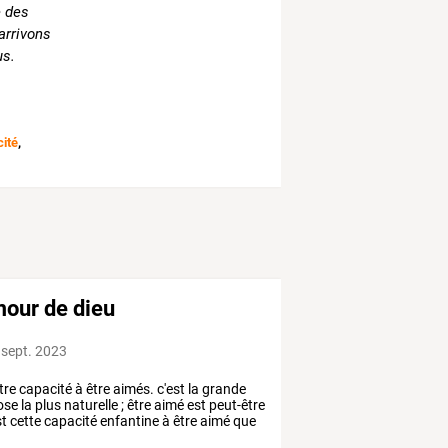
e des
arrivons
us.
cité
,
mour de dieu
 sept. 2023
tre
capacité
à
être
aimés.
c'est
la
grande
ose
la
plus
naturelle
;
être
aimé
est
peut-être
st
cette
capacité
enfantine
à
être
aimé
que