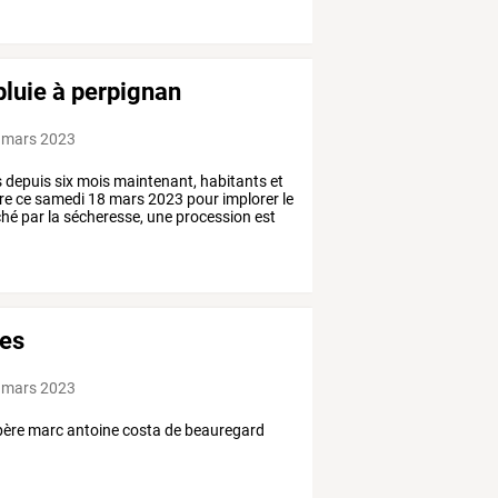
 pluie à perpignan
 mars 2023
s
depuis
six
mois
maintenant,
habitants
et
re
ce
samedi
18
mars
2023
pour
implorer
le
ché
par
la
sécheresse,
une
procession
est
res
 mars 2023
père marc antoine costa de beauregard