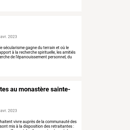
 avr. 2023
le
sécularisme
gagne
du
terrain
et
où
le
apport
à
la
recherche
spirituelle,
les
amitiés
erche
de
l'épanouissement
personnel,
du
ites au monastère sainte-
 avr. 2023
haitent
vivre
auprès
de
la
communauté
des
sont
mis
à
la
disposition
des
retraitantes
: