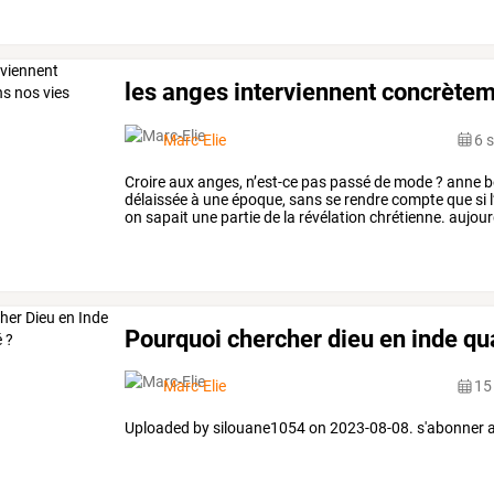
les anges interviennent concrètem
Marc-Elie
6 
Croire aux anges, n’est-ce pas passé de mode ? anne be
délaissée à une époque, sans se rendre compte que si l’o
on sapait une partie de la révélation chrétienne. aujou
parce que, dans les années 1990, c
Pourquoi chercher dieu en inde qua
Marc-Elie
15
Uploaded by silouane1054 on 2023-08-08. s'abonner au