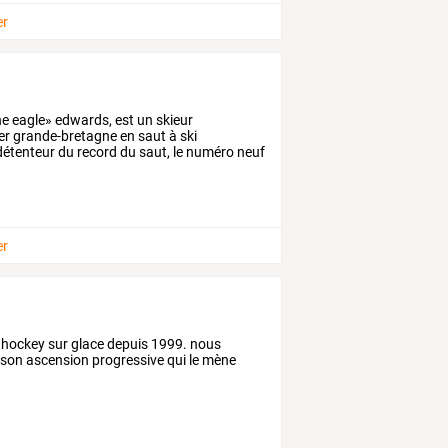
er
he
eagle»
edwards,
est
un
skieur
er
grande-bretagne
en
saut
à
ski
étenteur
du
record
du
saut,
le
numéro
neuf
er
 hockey sur glace depuis 1999. nous
r son ascension progressive qui le mène