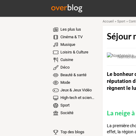
Accueil
»
Sport
»
Cont
Les plus lus
Séjour n
Cinéma & TV
Musique
Loisirs & Culture
Nantenai
Cuisine
Déco
Le bonheur d
Beauté & santé
réputation d
Mode
règnent le l
Jeux & Jeux Vidéo
High-tech et sciences
Sport
La neige à
Société
La première chos
effet, la région
Top des blogs