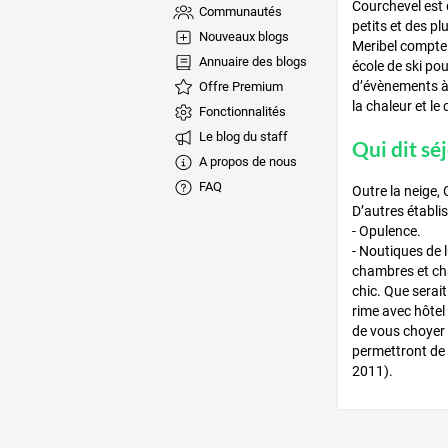
Courchevel est 
Communautés
petits et des pl
Nouveaux blogs
Meribel compte 
Annuaire des blogs
école de ski pou
d’évènements à 
Offre Premium
la chaleur et le
Fonctionnalités
Le blog du staff
Qui dit séj
A propos de nous
FAQ
Outre la neige,
D’autres établis
- Opulence.
- Noutiques de 
chambres et cha
chic. Que serai
rime avec hôtel 
de vous choyer 
permettront de 
2011).