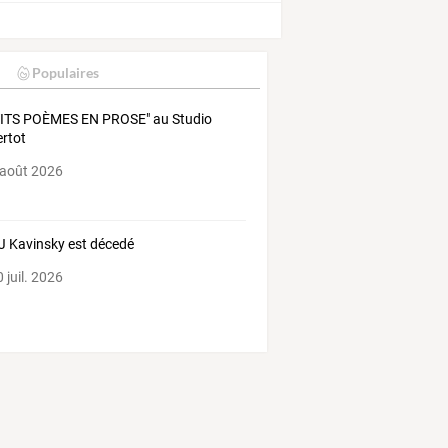
r
Populaires
ITS POÈMES EN PROSE" au Studio
rtot
 août 2026
J Kavinsky est décedé
 juil. 2026