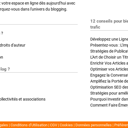
z votre espace en ligne dès aujourd'hui avec
quez-vous dans l'univers du blogging.
12 conseils pour bi
trafic
 ?
Développez une Ligne 
roits d'auteur
Présentez-vous : L'Im
on
L'Art de Choisir un Ti
Blog ?
Optimiser vos Article
Engagez la Conversati
Amplifiez la Portée de
ollectivités et associations
gales
Conditions d’Utilisation
CGV
Cookies
Données personnelles
Préfére