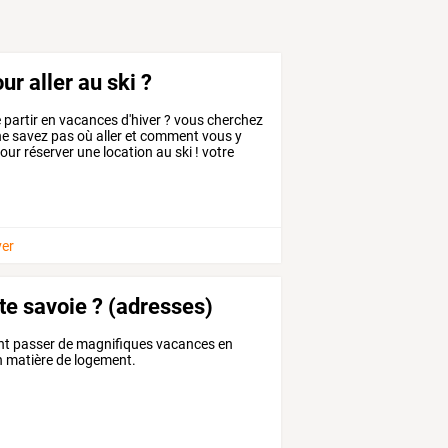
r aller au ski ?
e
partir
en
vacances
d'hiver
?
vous
cherchez
ne
savez
pas
où
aller
et
comment
vous
y
our
réserver
une
location
au
ski
!
votre
ver
te savoie ? (adresses)
ent passer de magnifiques vacances en
en matière de logement.