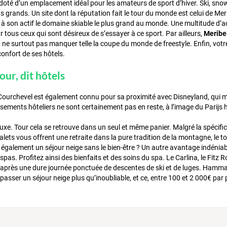
doté d’un emplacement idéal pour les amateurs de sport d’hiver. Ski, snowb
us grands. Un site dont la réputation fait le tour du monde est celui de Me
à son actif le domaine skiable le plus grand au monde. Une multitude d’a
r tous ceux qui sont désireux de s’essayer à ce sport. Par ailleurs,
Meribel
ne surtout pas manquer telle la coupe du monde de freestyle. Enfin, votr
 confort de ses hôtels.
our, dit hôtels
 Courchevel est également connu pour sa proximité avec Disneyland, qui met
sements hôteliers ne sont certainement pas en reste, à l’image du Parijs h
luxe. Tour cela se retrouve dans un seul et même panier. Malgré la spécific
lets vous offrent une retraite dans la pure tradition de la montagne, le t
t également un séjour neige sans le bien-être ? Un autre avantage indéniabl
spas. Profitez ainsi des bienfaits et des soins du spa. Le Carlina, le Fitz 
après une dure journée ponctuée de descentes de ski et de luges. Hamma
passer un séjour neige plus qu’inoubliable, et ce, entre 100 et 2 000€ pa