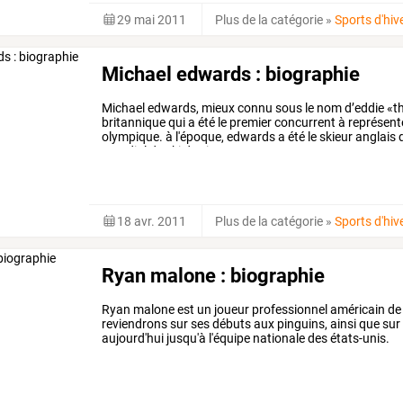
29 mai 2011
Plus de la catégorie
»
Sports d'hiv
Michael edwards : biographie
Michael
edwards,
mieux
connu
sous
le
nom
d’eddie
«t
britannique
qui
a
été
le
premier
concurrent
à
représent
olympique.
à
l'époque,
edwards
a
été
le
skieur
anglais
d
mondial
de
ski
de
vitesse
amateur
…
18 avr. 2011
Plus de la catégorie
»
Sports d'hiv
Ryan malone : biographie
Ryan malone est un joueur professionnel américain de
reviendrons sur ses débuts aux pinguins, ainsi que su
aujourd'hui jusqu'à l'équipe nationale des états-unis.