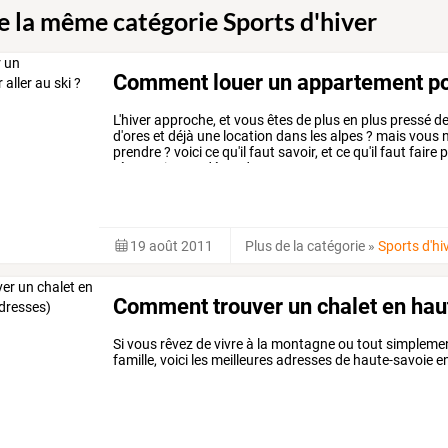
de la même catégorie Sports d'hiver
Comment louer un appartement pou
L'hiver
approche,
et
vous
êtes
de
plus
en
plus
pressé
d
d'ores
et
déjà
une
location
dans
les
alpes
?
mais
vous
prendre
?
voici
ce
qu'il
faut
savoir,
et
ce
qu'il
faut
faire
p
réservation
va
dépendre
…
19 août 2011
Plus de la catégorie
»
Sports d'hi
Comment trouver un chalet en hau
Si vous rêvez de vivre à la montagne ou tout simplem
famille, voici les meilleures adresses de haute-savoie 