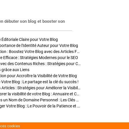
en débuter son blog et booster son
Éditoriale Claire pour Votre Blog
portance de l'Identité Auteur pour Votre Blog
Stratégies de Publication : Boostez Votre Blog avec des Articles Fréquents et Exclusifs
tre Efficace : Stratégies Modernes pour le SEO
Enrichir Vos Articles avec des Contenus Riches : Stratégies pour Captiver et Optimiser
s grâce aux Liens
on pour Accroître la Visibilité de Votre Blog
 Votre Blog : Le partage est la clé du succès !
Optimisation SEO des Articles : Stratégies pour Améliorer la Visibilité de Votre Blog
Stratégies pour améliorer la visibilité de votre Blog : Annuaire et Collaborations
Pourquoi Investir dans un Nom de Domaine Personnel : Les Clés de la Réussite de Votre Blog
Comment Faire Émerger Votre Blog : Le Pouvoir de la Patience et de la Persévérance
nces cookies