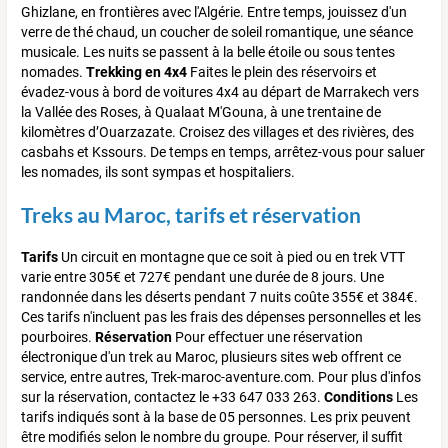
Ghizlane, en frontières avec l'Algérie. Entre temps, jouissez d'un
verre de thé chaud, un coucher de soleil romantique, une séance
musicale. Les nuits se passent à la belle étoile ou sous tentes
nomades.
Trekking en 4x4
Faites le plein des réservoirs et
évadez-vous à bord de voitures 4x4 au départ de Marrakech vers
la Vallée des Roses, à Qualaat M'Gouna, à une trentaine de
kilomètres d’Ouarzazate. Croisez des villages et des rivières, des
casbahs et Kssours. De temps en temps, arrêtez-vous pour saluer
les nomades, ils sont sympas et hospitaliers.
Treks au Maroc, tarifs et réservation
Tarifs
Un circuit en montagne que ce soit à pied ou en trek VTT
varie entre 305€ et 727€ pendant une durée de 8 jours. Une
randonnée dans les déserts pendant 7 nuits coûte 355€ et 384€.
Ces tarifs n'incluent pas les frais des dépenses personnelles et les
pourboires.
Réservation
Pour effectuer une réservation
électronique d'un trek au Maroc, plusieurs sites web offrent ce
service, entre autres, Trek-maroc-aventure.com. Pour plus d'infos
sur la réservation, contactez le +33 647 033 263.
Conditions
Les
tarifs indiqués sont à la base de 05 personnes. Les prix peuvent
être modifiés selon le nombre du groupe. Pour réserver, il suffit