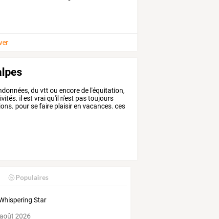
ver
alpes
ndonnées,
du
vtt
ou
encore
de
l'équitation,
ivités.
il
est
vrai
qu'il
n'est
pas
toujours
ions.
pour
se
faire
plaisir
en
vacances.
ces
r
Populaires
Whispering Star
 août 2026