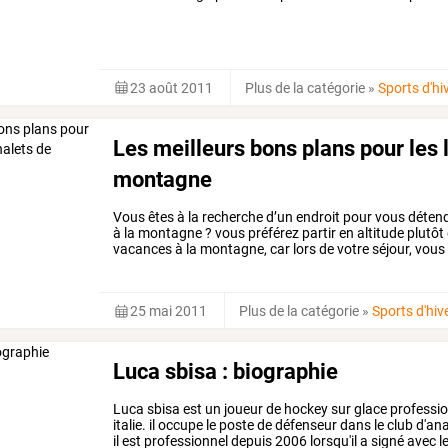
23 août 2011
Plus de la catégorie
»
Sports d'hi
Les meilleurs bons plans pour les 
montagne
Vous
êtes
à
la
recherche
d’un
endroit
pour
vous
déten
à
la
montagne
?
vous
préférez
partir
en
altitude
plutôt
vacances
à
la
montagne,
car
lors
de
votre
séjour,
vous
ainsi
que
vos
…
25 mai 2011
Plus de la catégorie
»
Sports d'hiv
Luca sbisa : biographie
Luca sbisa est un joueur de hockey sur glace profession
italie. il occupe le poste de défenseur dans le club d'anah
il est professionnel depuis 2006 lorsqu'il a signé avec l