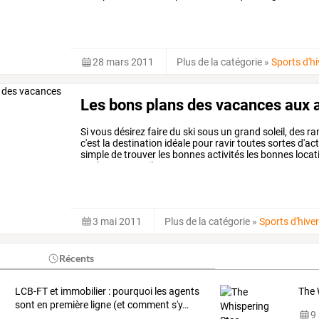
28 mars 2011
Plus de la catégorie
»
Sports d'hi
Les bons plans des vacances aux 
Si
vous
désirez
faire
du
ski
sous
un
grand
soleil,
des
ra
c'est
la
destination
idéale
pour
ravir
toutes
sortes
d'act
simple
de
trouver
les
bonnes
activités
les
bonnes
locat
quelques
conseils
vous
…
3 mai 2011
Plus de la catégorie
»
Sports d'hive
Récents
LCB-FT
et
immobilier
:
pourquoi
les
agents
The 
sont
en
première
ligne
(et
comment
s'y
…
9