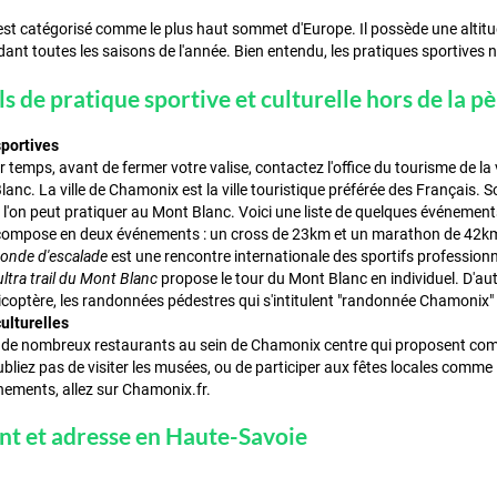
st catégorisé comme le plus haut sommet d'Europe. Il possède une altitud
dant toutes les saisons de l'année. Bien entendu, les pratiques sportives
ls de pratique sportive et culturelle hors de la p
sportives
 temps, avant de fermer votre valise, contactez l'office du tourisme de la 
Blanc. La ville de Chamonix est la ville touristique préférée des Français.
l'on peut pratiquer au Mont Blanc. Voici une liste de quelques événements
compose en deux événements : un cross de 23km et un marathon de 42k
monde d'escalade
est une rencontre internationale des sportifs professionn
ultra trail du Mont Blanc
propose le tour du Mont Blanc en individuel. D'au
coptère, les randonnées pédestres qui s'intitulent "randonnée Chamonix"
ulturelles
de nombreux restaurants au sein de Chamonix centre qui proposent comme
liez pas de visiter les musées, ou de participer aux fêtes locales comme l
nements, allez sur Chamonix.fr.
nt et adresse en Haute-Savoie