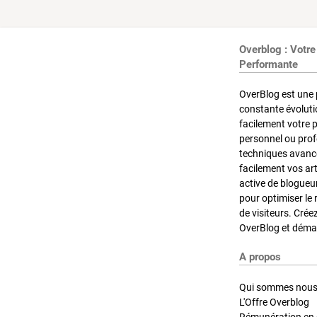
Overblog : Votre
Performante
OverBlog est une 
constante évoluti
facilement votre 
personnel ou pro
techniques avancé
facilement vos ar
active de blogueu
pour optimiser le 
de visiteurs. Crée
OverBlog et démar
A propos
Qui sommes nous
L'Offre Overblog
Rémunération en d