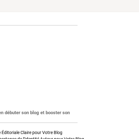
en débuter son blog et booster son
Éditoriale Claire pour Votre Blog
portance de l'Identité Auteur pour Votre Blog