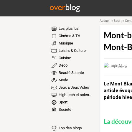
Accueil
»
Sport
»
Cont
Les plus lus
Mont-bl
Cinéma & TV
Musique
Mont-Bl
Loisirs & Culture
Cuisine
Déco
Lucie V.
Beauté & santé
Mode
Le Mont Blan
Jeux & Jeux Vidéo
article évoq
High-tech et sciences
période hive
Sport
Société
La découv
Top des blogs