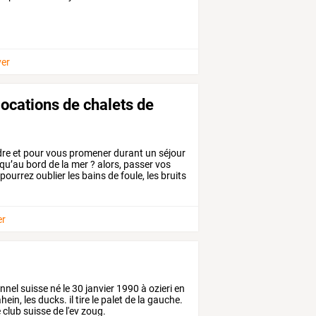
ver
locations de chalets de
dre
et
pour
vous
promener
durant
un
séjour
qu’au
bord
de
la
mer
?
alors,
passer
vos
pourrez
oublier
les
bains
de
foule,
les
bruits
er
nel suisse né le 30 janvier 1990 à ozieri en
ein, les ducks. il tire le palet de la gauche.
e club suisse de l'ev zoug.