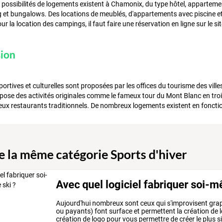
ossibilités de logements existent à Chamonix, du type hôtel, appartement
 et bungalows. Des locations de meublés, d'appartements avec piscine e
our la location des campings, il faut faire une réservation en ligne sur le
sion
portives et culturelles sont proposées par les offices du tourisme des vill
ose des activités originales comme le fameux tour du Mont Blanc en trois j
x restaurants traditionnels. De nombreux logements existent en fonction
de la même catégorie Sports d'hiver
Avec quel logiciel fabriquer soi-m
Aujourd'hui nombreux sont ceux qui s'improvisent graphi
ou payants) font surface et permettent la création de l
création de logo pour vous permettre de créer le plus