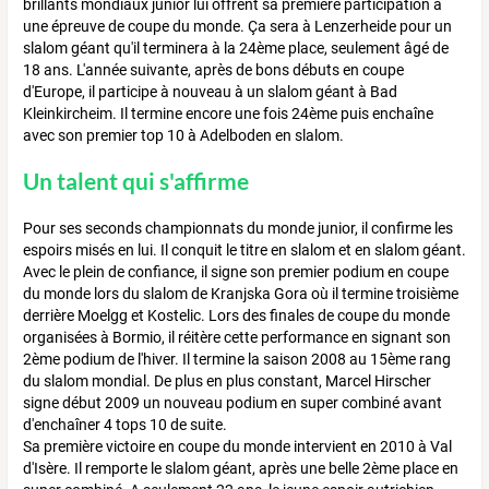
brillants mondiaux junior lui offrent sa première participation à
une épreuve de coupe du monde. Ça sera à Lenzerheide pour un
slalom géant qu'il terminera à la 24ème place, seulement âgé de
18 ans. L'année suivante, après de bons débuts en coupe
d'Europe, il participe à nouveau à un slalom géant à Bad
Kleinkircheim. Il termine encore une fois 24ème puis enchaîne
avec son premier top 10 à Adelboden en slalom.
Un talent qui s'affirme
Pour ses seconds championnats du monde junior, il confirme les
espoirs misés en lui. Il conquit le titre en slalom et en slalom géant.
Avec le plein de confiance, il signe son premier podium en coupe
du monde lors du slalom de Kranjska Gora où il termine troisième
derrière Moelgg et Kostelic. Lors des finales de coupe du monde
organisées à Bormio, il réitère cette performance en signant son
2ème podium de l'hiver. Il termine la saison 2008 au 15ème rang
du slalom mondial. De plus en plus constant, Marcel Hirscher
signe début 2009 un nouveau podium en super combiné avant
d'enchaîner 4 tops 10 de suite.
Sa première victoire en coupe du monde intervient en 2010 à Val
d'Isère. Il remporte le slalom géant, après une belle 2ème place en