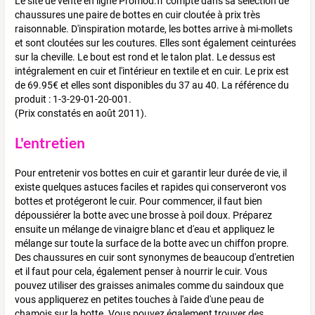
Le site de vente en ligne Promod.fr compte dans sa sélection de
chaussures une paire de bottes en cuir cloutée à prix très
raisonnable. D'inspiration motarde, les bottes arrive à mi-mollets
et sont cloutées sur les coutures. Elles sont également ceinturées
sur la cheville. Le bout est rond et le talon plat. Le dessus est
intégralement en cuir et l'intérieur en textile et en cuir. Le prix est
de 69.95€ et elles sont disponibles du 37 au 40. La référence du
produit : 1-3-29-01-20-001.
(Prix constatés en août 2011).
L'entretien
Pour entretenir vos bottes en cuir et garantir leur durée de vie, il
existe quelques astuces faciles et rapides qui conserveront vos
bottes et protégeront le cuir. Pour commencer, il faut bien
dépoussiérer la botte avec une brosse à poil doux. Préparez
ensuite un mélange de vinaigre blanc et d'eau et appliquez le
mélange sur toute la surface de la botte avec un chiffon propre.
Des chaussures en cuir sont synonymes de beaucoup d'entretien
et il faut pour cela, également penser à nourrir le cuir. Vous
pouvez utiliser des graisses animales comme du saindoux que
vous appliquerez en petites touches à l'aide d'une peau de
chamois sur la botte. Vous pouvez également trouver des