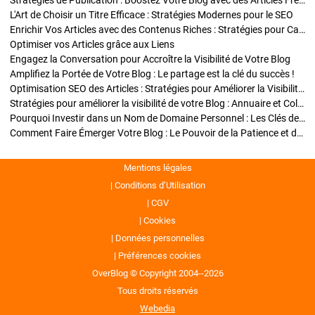
Stratégies de Publication : Boostez Votre Blog avec des Articles Fréquents et Exclusifs
L'Art de Choisir un Titre Efficace : Stratégies Modernes pour le SEO
Enrichir Vos Articles avec des Contenus Riches : Stratégies pour Captiver et Optimiser
Optimiser vos Articles grâce aux Liens
Engagez la Conversation pour Accroître la Visibilité de Votre Blog
Amplifiez la Portée de Votre Blog : Le partage est la clé du succès !
Optimisation SEO des Articles : Stratégies pour Améliorer la Visibilité de Votre Blog
Stratégies pour améliorer la visibilité de votre Blog : Annuaire et Collaborations
Pourquoi Investir dans un Nom de Domaine Personnel : Les Clés de la Réussite de Votre Blog
Comment Faire Émerger Votre Blog : Le Pouvoir de la Patience et de la Persévérance
Mentions légales
Conditions d’Utilisation
CGV
Cookies
Données personnelles
Préférences cookies
OverBlog © Copyright 2004--2026
Tous droits réservés
Webedia