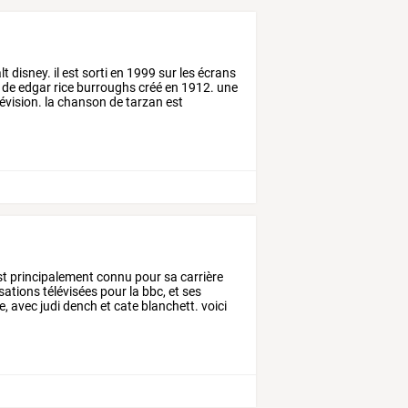
 disney. il est sorti en 1999 sur les écrans
n de edgar rice burroughs créé en 1912. une
élévision. la chanson de tarzan est
st
principalement
connu
pour
sa
carrière
isations
télévisées
pour
la
bbc,
et
ses
e,
avec
judi
dench
et
cate
blanchett.
voici