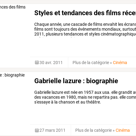
Styles et tendances des films réce
Chaque
année,
une
cascade
de
films
envahit
les
écran
films
sont
toujours
des
événements
mondiaux,
surtou
2011,
plusieurs
tendances
et
styles
cinématographiqu
politiques
sont
en
plein
…
30 avr. 2011
Plus de la catégorie
»
Cinéma
Gabrielle lazure : biographie
Gabrielle lazure est née en 1957 aux usa. elle grandit a
des vacances en 1980, mais ne repartira pas. elle com
s'essaye à la chanson et au théâtre.
27 mars 2011
Plus de la catégorie
»
Cinéma