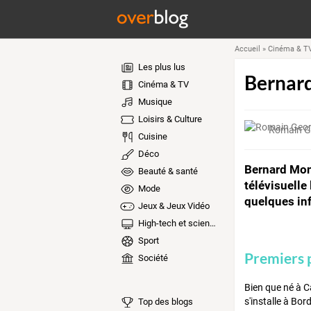
Accueil
»
Cinéma & T
Les plus lus
Bernard
Cinéma & TV
Musique
Loisirs & Culture
Romain G
Cuisine
Déco
Bernard Mont
Beauté & santé
télévisuelle
Mode
quelques in
Jeux & Jeux Vidéo
High-tech et sciences
Sport
Premiers 
Société
Bien que né à C
s'installe à Bor
Top des blogs