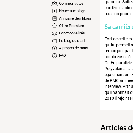
grandira. Suite 
Communautés
carrière d'anim
Nouveaux blogs
passion pour le 
Annuaire des blogs
Sa carrièr
Offre Premium
Fonctionnalités
Fort de cette ex
Le blog du staff
qui lui permett
A propos de nous
remarquer par l
FAQ
nombreuses émis
Or. En parallèle
Polyvalent, il 
également un li
de RMC animée p
interview, Arth
qu'il n'animait 
2010 il rejoint
Articles 