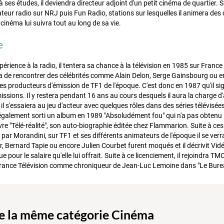
à ses études, il deviendra directeur adjoint d'un petit cinéma de quartier. S
ateur radio sur NRJ puis Fun Radio, stations sur lesquelles il animera d
cinéma lui suivra tout au long de sa vie.
e
périence à la radio, il tentera sa chance à la télévision en 1985 sur France
ra de rencontrer des célébrités comme Alain Delon, Serge Gainsbourg ou enc
es producteurs d'émission de TF1 de l'époque. C'est donc en 1987 qu'il si
sions. Il y restera pendant 16 ans au cours desquels il aura la charge d
, il s'essaiera au jeu d'acteur avec quelques rôles dans des séries télévisé
a également sorti un album en 1989 "Absoludément fou" qui n'a pas obtenu 
vre "Télé-réalité", son auto-biographie éditée chez Flammarion. Suite à ce
ar Morandini, sur TF1 et ses différents animateurs de l'époque il se verra 
ur, Bernard Tapie ou encore Julien Courbet furent moqués et il décrivit 
que pour le salaire qu'elle lui offrait. Suite à ce licenciement, il rejoindra 
 France Télévision comme chroniqueur de Jean-Luc Lemoine dans "Le Burea
de la même catégorie Cinéma