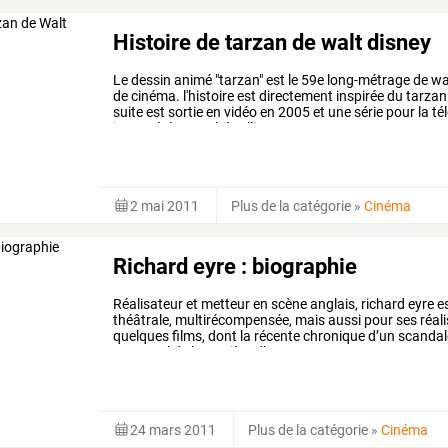
Histoire de tarzan de walt disney
Le dessin animé "tarzan" est le 59e long-métrage de walt
de cinéma. l'histoire est directement inspirée du tarza
suite est sortie en vidéo en 2005 et une série pour la t
interprétée par phil collins.
2 mai 2011
Plus de la catégorie
»
Cinéma
Richard eyre : biographie
Réalisateur
et
metteur
en
scène
anglais,
richard
eyre
e
théâtrale,
multirécompensée,
mais
aussi
pour
ses
réal
quelques
films,
dont
la
récente
chronique
d’un
scandal
un
survol
de
la
carrière
d’un
…
24 mars 2011
Plus de la catégorie
»
Cinéma