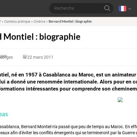
Bernard Montiel : biographie
V
»
Contenu pratique
»
Cinéma
»
 Montiel : biographie
eorges
22 mars 2011
iel, né en 1957 à Casablanca au Maroc, est un animateur 
 lui a donné une renommée internationale. Alors pour en con
formations intéressantes pour comprendre son cheminem
pas
asablanca, Bernard Montiel n'a passé que peu de temps au Maroc. En effet, 
deaux afin d'éviter les conflits émergents qui se termineront par la Guerre 