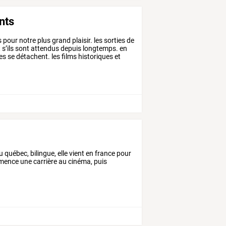
nts
s
pour
notre
plus
grand
plaisir.
les
sorties
de
t
s’ils
sont
attendus
depuis
longtemps.
en
es
se
détachent.
les
films
historiques
et
u québec, bilingue, elle vient en france pour
mence une carrière au cinéma, puis