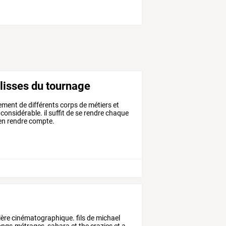
ulisses du tournage
sement de différents corps de métiers et
considérable. il suffit de se rendre chaque
'en rendre compte.
rière cinématographique. fils de michael
x longs-métrages, sahara et the crazies et a