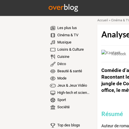
Accueil
»
Cinéma & T
Les plus lus
Analyse
Cinéma & TV
Musique
Loisirs & Culture
Kaoteek
Cuisine
Déco
Comédie d’a
Beauté & santé
Racontant le
Mode
jungle de Co
Jeux & Jeux Vidéo
office, le mé
High-tech et sciences
Sport
Société
Résumé
Top des blogs
Auteur de roman