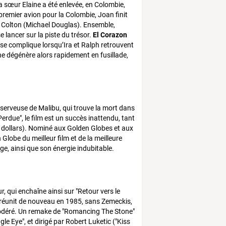
sœur Elaine a été enlevée, en Colombie,
remier avion pour la Colombie, Joan finit
ack Colton (Michael Douglas). Ensemble,
e lancer sur la piste du trésor.
El Corazon
 se complique lorsqu’Ira et Ralph retrouvent
ine dégénère alors rapidement en fusillade,
 serveuse de Malibu, qui trouve la mort dans
erdue", le film est un succès inattendu, tant
de dollars). Nominé aux Golden Globes et aux
lobe du meilleur film et de la meilleure
ge, ainsi que son énergie indubitable.
, qui enchaîne ainsi sur "Retour vers le
e réunit de nouveau en 1985, sans Zemeckis,
modéré. Un remake de "Romancing The Stone"
le Eye", et dirigé par Robert Luketic ("Kiss