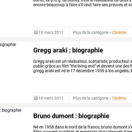
encore beaucoup à faire s’il veut faire ses preuves et s
19 mars 2011
Plus de la catégorie
»
Cinéma
Gregg araki : biographie
Gregg araki est un réalisateur, scénariste, producteur a
public grâce au film "the living end" et devient une des
gregg araki est né le 17 décembre 1959 à los angeles, i
japonaise.
18 mars 2011
Plus de la catégorie
»
Cinéma
Bruno dumont : biographie
Né
en
1958
dans
le
nord
de
la
france,
bruno
dumont
s'
films
souvent
austères
et
exigeants
dans
lesquels
il
me