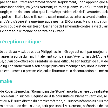
 par son beau-frère récemment décédé. Rapidement, Joan apprend que sa 
aires incapables, Ira (Zack Norman) et Ralph (Danny DeVito). Prenant le p
ungle, et ne doit son salut qu’à l’arrivée providentielle de l’aventurier J
a police militaire locale, ils connaissent moultes aventures, avant d’enfin s
amant Vert, s’avère être une émeraude géante, El Corazon. Mais la situation
ce du couple et de leur trésor. L’échange de l’émeraude contre la vie d’Ela
lle dont tout le monde ne sortira pas vivant.
réception critique
e partie au Mexique et aux Philippines, le métrage est écrit par une jeune
après la sortie du film. Initialement comparé aux "Aventuriers de l’Arche P
que, qu’au box-office (où il rentabilise sans difficulté son budget de 10M 
ing The Stone" vaut à son équipe plusieurs récompenses, dont le Golden G
thleen Turner. La presse, elle, salue l'humour et la décontraction du métra
remake
de Robert Zemeckis, "Romancing the Stone" lance la carrière du réalisateur
à nouveau un succès. L’équipe de "À la poursuite du Diamant Vert", elle, s
t du Nil", suite directe du premier métrage, au succès néanmoins plus 
 en préparation depuis 2008, écrit par Daniel McDermott, scénariste de "Eag