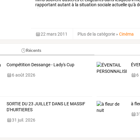
rapportant
autant
à
la
situation
sociale
actuelle
qu'à
d
s'appuyant
uniquement
sur
…
22 mars 2011
Plus de la catégorie
»
Cinéma
Récents
Compétition Dessange - Lady's Cup
ÉVE
6 août 2026
6
SORTIE DU 23 JUILLET DANS LE MASSIF
à fle
D'HURTIERES
31
31 juil. 2026