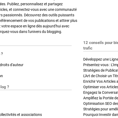
es. Publiez, personnalisez et partagez
ticles, et connectez-vous avec une communauté
rs passionnés. Découvrez des outils puissants
référencement de vos publications et attirer plus
z votre espace en ligne dès aujourd'hui avec
quez-vous dans l'univers du blogging.
12 conseils pour bi
trafic
 ?
Développez une Ligne 
roits d'auteur
Présentez-vous : L'Im
on
L'Art de Choisir un Ti
Blog ?
Optimiser vos Article
Engagez la Conversati
Amplifiez la Portée de
ollectivités et associations