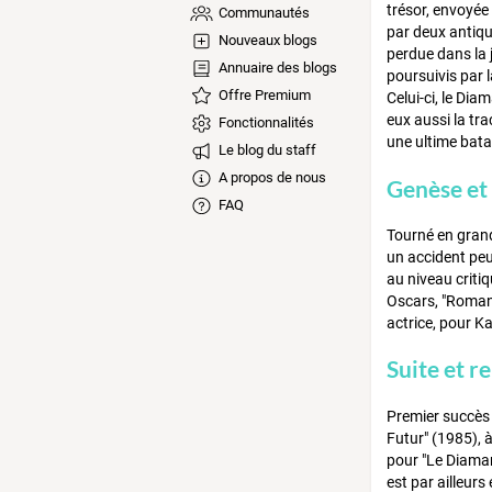
trésor, envoyée
Communautés
par deux antiqu
Nouveaux blogs
perdue dans la j
Annuaire des blogs
poursuivis par l
Offre Premium
Celui-ci, le Di
eux aussi la tra
Fonctionnalités
une ultime batai
Le blog du staff
A propos de nous
Genèse et 
FAQ
Tourné en grand
un accident peu 
au niveau criti
Oscars, "Romanc
actrice, pour Ka
Suite et 
Premier succès 
Futur" (1985), 
pour "Le Diaman
est par ailleurs