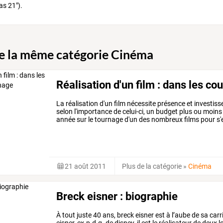
as 21").
de la même catégorie Cinéma
Réalisation d'un film : dans les co
La réalisation d'un film nécessite présence et investis
selon l'importance de celui-ci, un budget plus ou moins 
année sur le tournage d'un des nombreux films pour s
21 août 2011
Plus de la catégorie
»
Cinéma
Breck eisner : biographie
À tout juste 40 ans, breck eisner est à l’aube de sa car
eisner, ex-p.d.g. de disney, il est le réalisateur de deu