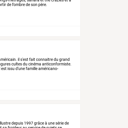
ortir de l’ombre de son père.
méricain. il s'est fait connaitre du grand
 figures cultes du cinéma anticonformiste.
l est issu d'une famille américano-
illustre
depuis
1997
grâce
à
une
série
de
t
sa
froideur
au
service
de
sujets
se